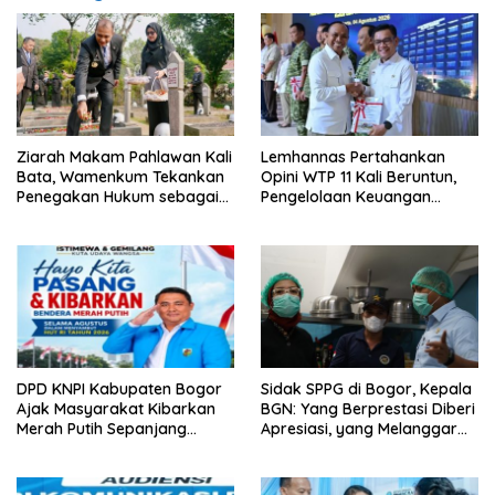
Ziarah Makam Pahlawan Kali
Lemhannas Pertahankan
Bata, Wamenkum Tekankan
Opini WTP 11 Kali Beruntun,
Penegakan Hukum sebagai
Pengelolaan Keuangan
Wujud Menghargai Jasa
Kembali Dinilai Akuntabel
Pahlawan
DPD KNPI Kabupaten Bogor
Sidak SPPG di Bogor, Kepala
Ajak Masyarakat Kibarkan
BGN: Yang Berprestasi Diberi
Merah Putih Sepanjang
Apresiasi, yang Melanggar
Agustus
Ditindak Tegas