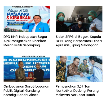
Pahlawan
DPD KNPI Kabupaten Bogor
Sidak SPPG di Bogor, Kepala
Ajak Masyarakat Kibarkan
BGN: Yang Berprestasi Diberi
Merah Putih Sepanjang
Apresiasi, yang Melanggar
Agustus
Ditindak Tegas
Ombudsman Soroti Layanan
Pemusnahan 3,37 Ton
Publik Digital, Gandeng
Narkotika, Dudung: Perang
Komdigi Benahi Akses
Melawan Narkoba Butuh
Internet dan Pengaduan
Kerja Terpadu
Warga