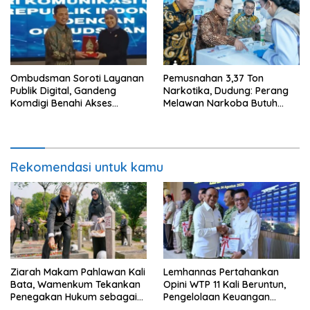
Ombudsman Soroti Layanan
Pemusnahan 3,37 Ton
Publik Digital, Gandeng
Narkotika, Dudung: Perang
Komdigi Benahi Akses
Melawan Narkoba Butuh
Internet dan Pengaduan
Kerja Terpadu
Warga
Rekomendasi untuk kamu
Ziarah Makam Pahlawan Kali
Lemhannas Pertahankan
Bata, Wamenkum Tekankan
Opini WTP 11 Kali Beruntun,
Penegakan Hukum sebagai
Pengelolaan Keuangan
Wujud Menghargai Jasa
Kembali Dinilai Akuntabel