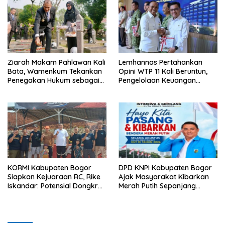
Ziarah Makam Pahlawan Kali
Lemhannas Pertahankan
Bata, Wamenkum Tekankan
Opini WTP 11 Kali Beruntun,
Penegakan Hukum sebagai
Pengelolaan Keuangan
Wujud Menghargai Jasa
Kembali Dinilai Akuntabel
Pahlawan
KORMI Kabupaten Bogor
DPD KNPI Kabupaten Bogor
Siapkan Kejuaraan RC, Rike
Ajak Masyarakat Kibarkan
Iskandar: Potensial Dongkrak
Merah Putih Sepanjang
Prestasi dan Ekonomi Lokal
Agustus