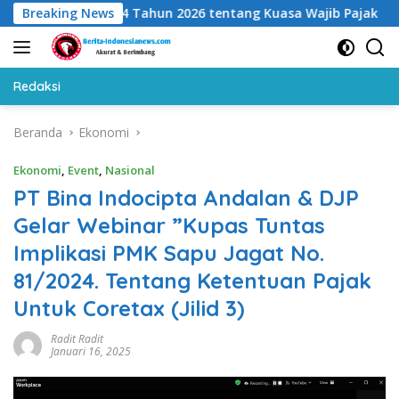
Langsung
i PMK 44 Tahun 2026 tentang Kuasa Wajib Pajak
Breaking News
BPS Ung
ke
konten
Redaksi
Beranda
Ekonomi
Ekonomi
,
Event
,
Nasional
PT Bina Indocipta Andalan & DJP
Gelar Webinar ”Kupas Tuntas
Implikasi PMK Sapu Jagat No.
81/2024. Tentang Ketentuan Pajak
Untuk Coretax (Jilid 3)
Radit Radit
Januari 16, 2025