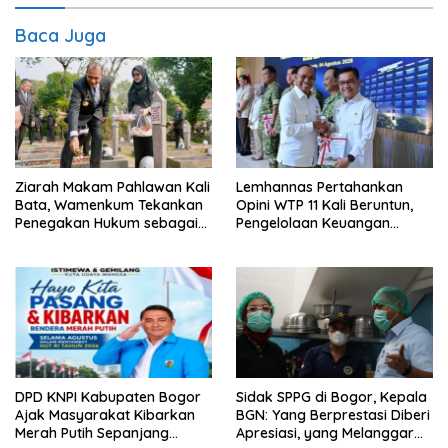
Baca Juga
Ziarah Makam Pahlawan Kali
Lemhannas Pertahankan
Bata, Wamenkum Tekankan
Opini WTP 11 Kali Beruntun,
Penegakan Hukum sebagai
Pengelolaan Keuangan
Wujud Menghargai Jasa
Kembali Dinilai Akuntabel
Pahlawan
DPD KNPI Kabupaten Bogor
Sidak SPPG di Bogor, Kepala
Ajak Masyarakat Kibarkan
BGN: Yang Berprestasi Diberi
Merah Putih Sepanjang
Apresiasi, yang Melanggar