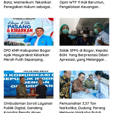
Bata, Wamenkum Tekankan
Opini WTP 11 Kali Beruntun,
Penegakan Hukum sebagai
Pengelolaan Keuangan
Wujud Menghargai Jasa
Kembali Dinilai Akuntabel
Pahlawan
DPD KNPI Kabupaten Bogor
Sidak SPPG di Bogor, Kepala
Ajak Masyarakat Kibarkan
BGN: Yang Berprestasi Diberi
Merah Putih Sepanjang
Apresiasi, yang Melanggar
Agustus
Ditindak Tegas
Ombudsman Soroti Layanan
Pemusnahan 3,37 Ton
Publik Digital, Gandeng
Narkotika, Dudung: Perang
Komdigi Benahi Akses
Melawan Narkoba Butuh