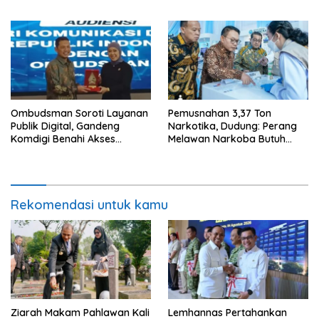
Agustus
Ditindak Tegas
Ombudsman Soroti Layanan
Pemusnahan 3,37 Ton
Publik Digital, Gandeng
Narkotika, Dudung: Perang
Komdigi Benahi Akses
Melawan Narkoba Butuh
Internet dan Pengaduan
Kerja Terpadu
Warga
Rekomendasi untuk kamu
Ziarah Makam Pahlawan Kali
Lemhannas Pertahankan