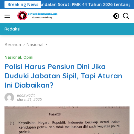
Langsung
 Indocipta Andalan Soroti PMK 44 Tahun 2026 tentang Kuasa Wa
Breaking News
ke
konten
Redaksi
Beranda
Nasional
Nasional
,
Opini
Polisi Harus Pensiun Dini Jika
Duduki Jabatan Sipil, Tapi Aturan
Ini Diabaikan?
Radit Radit
Maret 21, 2025