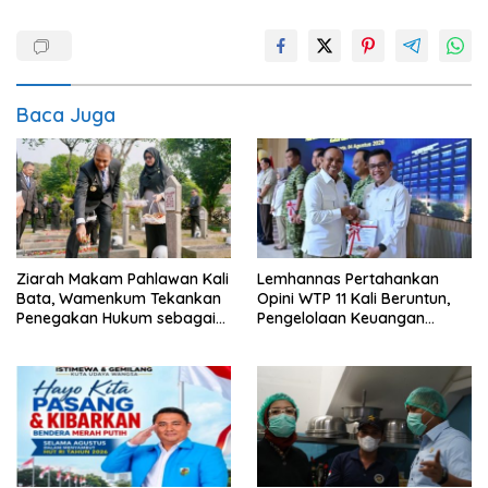
Baca Juga
Ziarah Makam Pahlawan Kali
Lemhannas Pertahankan
Bata, Wamenkum Tekankan
Opini WTP 11 Kali Beruntun,
Penegakan Hukum sebagai
Pengelolaan Keuangan
Wujud Menghargai Jasa
Kembali Dinilai Akuntabel
Pahlawan