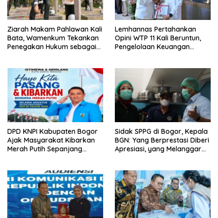
Ziarah Makam Pahlawan Kali
Lemhannas Pertahankan
Bata, Wamenkum Tekankan
Opini WTP 11 Kali Beruntun,
Penegakan Hukum sebagai
Pengelolaan Keuangan
Wujud Menghargai Jasa
Kembali Dinilai Akuntabel
Pahlawan
DPD KNPI Kabupaten Bogor
Sidak SPPG di Bogor, Kepala
Ajak Masyarakat Kibarkan
BGN: Yang Berprestasi Diberi
Merah Putih Sepanjang
Apresiasi, yang Melanggar
Agustus
Ditindak Tegas