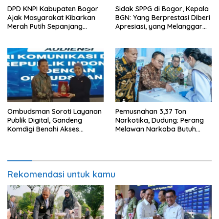
DPD KNPI Kabupaten Bogor
Sidak SPPG di Bogor, Kepala
Ajak Masyarakat Kibarkan
BGN: Yang Berprestasi Diberi
Merah Putih Sepanjang
Apresiasi, yang Melanggar
Agustus
Ditindak Tegas
Ombudsman Soroti Layanan
Pemusnahan 3,37 Ton
Publik Digital, Gandeng
Narkotika, Dudung: Perang
Komdigi Benahi Akses
Melawan Narkoba Butuh
Internet dan Pengaduan
Kerja Terpadu
Warga
Rekomendasi untuk kamu