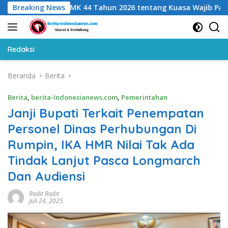
Langsung
an Soroti PMK 44 Tahun 2026 tentang Kuasa Wajib Pajak
Breaking News
ke
konten
Redaksi
Beranda
Berita
Berita
,
berita-Indonesianews.com
,
Pemerintahan
Janji Bupati Terkait Penempatan
Personel Dinas Perhubungan Di
Rumpin, IKA HMR Nilai Tak Ada
Tindak Lanjut Pasca Longmarch
Dan Audiensi
Radit Radit
Juli 24, 2025