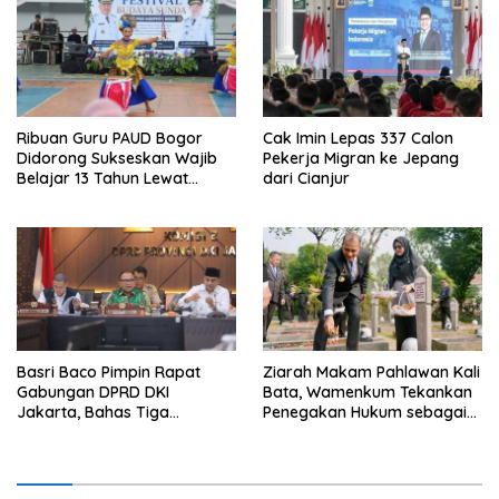
Ribuan Guru PAUD Bogor
Cak Imin Lepas 337 Calon
Didorong Sukseskan Wajib
Pekerja Migran ke Jepang
Belajar 13 Tahun Lewat
dari Cianjur
Festival Budaya
Basri Baco Pimpin Rapat
Ziarah Makam Pahlawan Kali
Gabungan DPRD DKI
Bata, Wamenkum Tekankan
Jakarta, Bahas Tiga
Penegakan Hukum sebagai
Raperda Strategis
Wujud Menghargai Jasa
Pahlawan