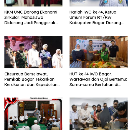
KKM UMC Dorong Ekonomi
Harlah IWO ke-14, Ketua
Sirkular, Mahasiswa
Umum Forum RT/RW
Didorong Jadi Penggerak
Kabupaten Bogor Dorong
Kemandirian Desa
Pers Perkuat Peran Sosial
dan Kritik Konstruktif
Citeureup Berselawat,
HUT ke-14 IWO Bogor,
Pemkab Bogor Tekankan
Wartawan dan Ojol Bertemu:
Kerukunan dan Kepedulian
Sama-sama Bertahan di
Lingkungan
Tengah Era Digital