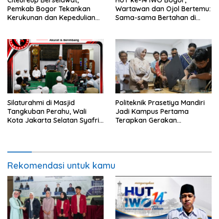
Pemkab Bogor Tekankan
Wartawan dan Ojol Bertemu:
Kerukunan dan Kepedulian
Sama-sama Bertahan di
Lingkungan
Tengah Era Digital
Silaturahmi di Masjid
Politeknik Prasetiya Mandiri
Tangkuban Perahu, Wali
Jadi Kampus Pertama
Kota Jakarta Selatan Syafrin
Terapkan Gerakan
Liputo Sampaikan Prestasi
Serbukatif di Kota Bogor
MTO Piala Gubernur 2026
Rekomendasi untuk kamu