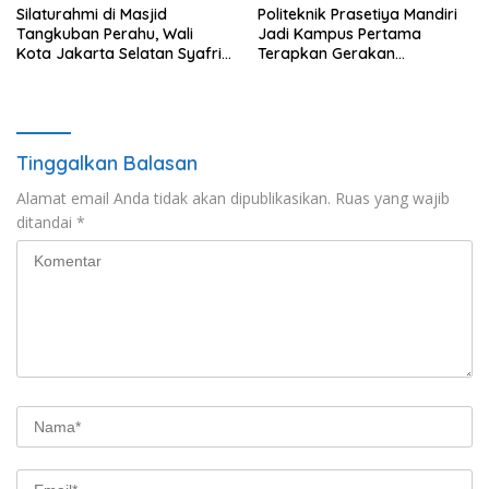
Silaturahmi di Masjid
Politeknik Prasetiya Mandiri
Tangkuban Perahu, Wali
Jadi Kampus Pertama
Kota Jakarta Selatan Syafrin
Terapkan Gerakan
Liputo Sampaikan Prestasi
Serbukatif di Kota Bogor
MTO Piala Gubernur 2026
Tinggalkan Balasan
Alamat email Anda tidak akan dipublikasikan.
Ruas yang wajib
ditandai
*