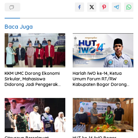
Baca Juga
KKM UMC Dorong Ekonomi
Harlah IWO ke-14, Ketua
Sirkular, Mahasiswa
Umum Forum RT/RW
Didorong Jadi Penggerak
Kabupaten Bogor Dorong
Kemandirian Desa
Pers Perkuat Peran Sosial
dan Kritik Konstruktif
Citeureup Berselawat,
HUT ke-14 IWO Bogor,