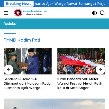
Langsung
lasari, Rudy Susmanto Ajak Warga Rawat Semangat Perjuangan
Breaking News
ke
konten
Redaksi
TMMD Kodim Pati
Bendera Pusaka 1948
Kirab Bendera 500 Meter
Dijemput dari Malasari, Rudy
Warnai Festival Merah Putih
Susmanto Ajak Warga
ke-11 di Kota Bogor
Rawat Semangat Perjuangan