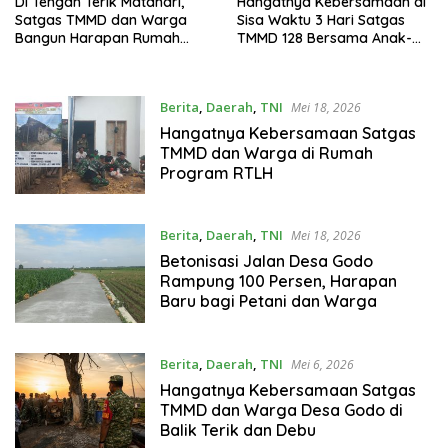
Di Tengah Terik Matahari,
Hangatnya Kebersamaan di
Satgas TMMD dan Warga
Sisa Waktu 3 Hari Satgas
Bangun Harapan Rumah
TMMD 128 Bersama Anak-
Layak Huni
Anak Desa Godo,Bermain
Sepak Bola
Berita
,
Daerah
,
TNI
Mei 18, 2026
Hangatnya Kebersamaan Satgas
TMMD dan Warga di Rumah
Program RTLH
Berita
,
Daerah
,
TNI
Mei 18, 2026
Betonisasi Jalan Desa Godo
Rampung 100 Persen, Harapan
Baru bagi Petani dan Warga
Berita
,
Daerah
,
TNI
Mei 6, 2026
Hangatnya Kebersamaan Satgas
TMMD dan Warga Desa Godo di
Balik Terik dan Debu