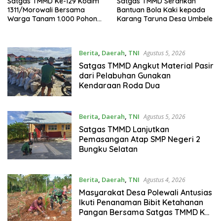
Satgas TMMD Ke-129 Kodim
Satgas TMMD Serahkan
1311/Morowali Bersama
Bantuan Bola Kaki kepada
Warga Tanam 1.000 Pohon
Karang Taruna Desa Umbele
Mangrove di Kepulauan
Umbele
Berita
,
Daerah
,
TNI
Agustus 5, 2026
Satgas TMMD Angkut Material Pasir
dari Pelabuhan Gunakan
Kendaraan Roda Dua
Berita
,
Daerah
,
TNI
Agustus 5, 2026
Satgas TMMD Lanjutkan
Pemasangan Atap SMP Negeri 2
Bungku Selatan
Berita
,
Daerah
,
TNI
Agustus 4, 2026
Masyarakat Desa Polewali Antusias
Ikuti Penanaman Bibit Ketahanan
Pangan Bersama Satgas TMMD Ke-