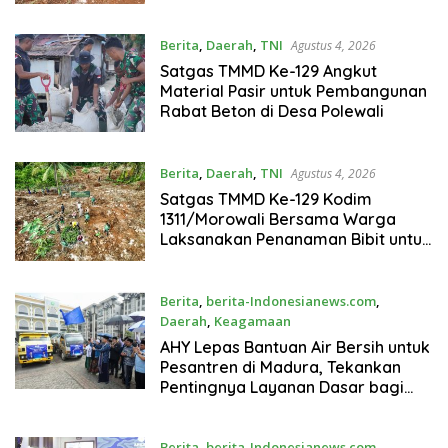
129
Berita
,
Daerah
,
TNI
Agustus 4, 2026
Satgas TMMD Ke-129 Angkut
Material Pasir untuk Pembangunan
Rabat Beton di Desa Polewali
Berita
,
Daerah
,
TNI
Agustus 4, 2026
Satgas TMMD Ke-129 Kodim
1311/Morowali Bersama Warga
Laksanakan Penanaman Bibit untuk
Dukung Ketahanan Pangan
Berita
,
berita-Indonesianews.com
,
Daerah
,
Keagamaan
Agustus 3, 2026
AHY Lepas Bantuan Air Bersih untuk
Pesantren di Madura, Tekankan
Pentingnya Layanan Dasar bagi
Masyarakat
Berita
,
berita-Indonesianews.com
,