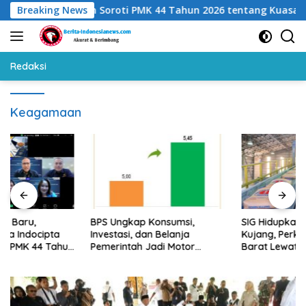
Langsung
ocipta Andalan Soroti PMK 44 Tahun 2026 tentang Kuasa Wajib 
Breaking News
ke
konten
Redaksi
Keagamaan
BPS Ungkap Konsumsi,
SIG Hidupkan Kembali Semen
Investasi, dan Belanja
Kujang, Perkuat Pasar Jawa
Pemerintah Jadi Motor
Barat Lewat Merek
Pertumbuhan Ekonomi
Legendaris
Semester I-2026