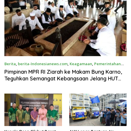
Berita
,
berita-Indonesianews.com
,
Keagamaan
,
Pemerintahan
Agustus 5, 2026
Pimpinan MPR RI Ziarah ke Makam Bung Karno,
Teguhkan Semangat Kebangsaan Jelang HUT
Ke-81 RI