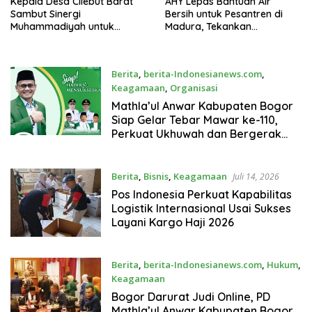
Kepala Desa Cilebut Barat
AHY Lepas Bantuan Air
Sambut Sinergi
Bersih untuk Pesantren di
Muhammadiyah untuk
Madura, Tekankan
Dukung Pembangunan Desa
Pentingnya Layanan Dasar
bagi Masyarakat
Berita
,
berita-Indonesianews.com
,
Keagamaan
,
Organisasi
Agustus 3, 2026
Mathla’ul Anwar Kabupaten Bogor
Siap Gelar Tebar Mawar ke-110,
Perkuat Ukhuwah dan Bergerak
Membangun Daerah
Berita
,
Bisnis
,
Keagamaan
Juli 14, 2026
Pos Indonesia Perkuat Kapabilitas
Logistik Internasional Usai Sukses
Layani Kargo Haji 2026
Berita
,
berita-Indonesianews.com
,
Hukum
,
Keagamaan
Juli 6, 2026
Bogor Darurat Judi Online, PD
Mathla’ul Anwar Kabupaten Bogor,