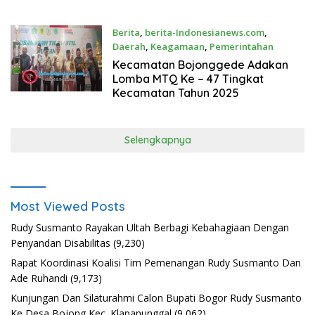
Terharu
Berita
,
berita-Indonesianews.com
,
Daerah
,
Keagamaan
,
Pemerintahan
Agustus 1, 2025
Kecamatan Bojonggede Adakan
Lomba MTQ Ke – 47 Tingkat
Kecamatan Tahun 2025
Selengkapnya
Most Viewed Posts
Rudy Susmanto Rayakan Ultah Berbagi Kebahagiaan Dengan
Penyandan Disabilitas
(9,230)
Rapat Koordinasi Koalisi Tim Pemenangan Rudy Susmanto Dan
Ade Ruhandi
(9,173)
Kunjungan Dan Silaturahmi Calon Bupati Bogor Rudy Susmanto
Ke Desa Bojong Kec. Klapanunggal
(9,062)