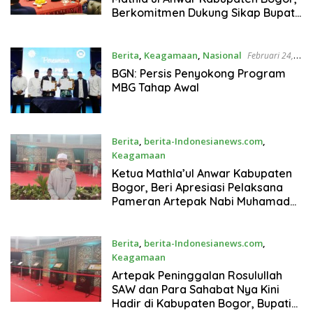
Berkomitmen Dukung Sikap Bupati
Bogor, Berantas Perjudian
Berita
,
Keagamaan
,
Nasional
Februari 24,
2026
BGN: Persis Penyokong Program
MBG Tahap Awal
Berita
,
berita-Indonesianews.com
,
Keagamaan
Februari 21, 2026
Ketua Mathla’ul Anwar Kabupaten
Bogor, Beri Apresiasi Pelaksana
Pameran Artepak Nabi Muhamad
SAW di Pakansari
Berita
,
berita-Indonesianews.com
,
Keagamaan
Februari 20, 2026
Artepak Peninggalan Rosulullah
SAW dan Para Sahabat Nya Kini
Hadir di Kabupaten Bogor, Bupati