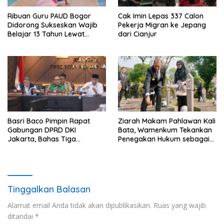
Ribuan Guru PAUD Bogor
Cak Imin Lepas 337 Calon
Didorong Sukseskan Wajib
Pekerja Migran ke Jepang
Belajar 13 Tahun Lewat
dari Cianjur
Festival Budaya
Basri Baco Pimpin Rapat
Ziarah Makam Pahlawan Kali
Gabungan DPRD DKI
Bata, Wamenkum Tekankan
Jakarta, Bahas Tiga
Penegakan Hukum sebagai
Raperda Strategis
Wujud Menghargai Jasa
Pahlawan
Tinggalkan Balasan
Alamat email Anda tidak akan dipublikasikan.
Ruas yang wajib
ditandai
*