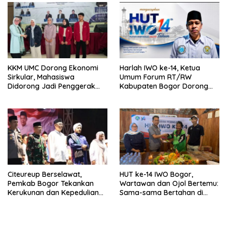
KKM UMC Dorong Ekonomi
Harlah IWO ke-14, Ketua
Sirkular, Mahasiswa
Umum Forum RT/RW
Didorong Jadi Penggerak
Kabupaten Bogor Dorong
Kemandirian Desa
Pers Perkuat Peran Sosial
dan Kritik Konstruktif
Citeureup Berselawat,
HUT ke-14 IWO Bogor,
Pemkab Bogor Tekankan
Wartawan dan Ojol Bertemu:
Kerukunan dan Kepedulian
Sama-sama Bertahan di
Lingkungan
Tengah Era Digital