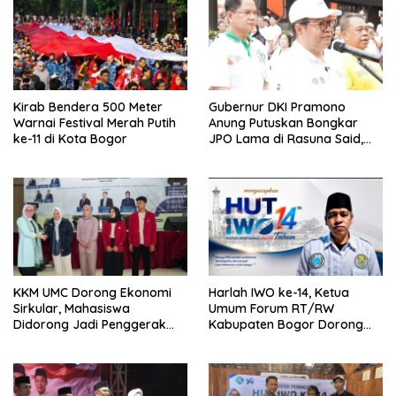
Kirab Bendera 500 Meter
Gubernur DKI Pramono
Warnai Festival Merah Putih
Anung Putuskan Bongkar
ke-11 di Kota Bogor
JPO Lama di Rasuna Said,
Akses Penyeberangan
Dialihkan
KKM UMC Dorong Ekonomi
Harlah IWO ke-14, Ketua
Sirkular, Mahasiswa
Umum Forum RT/RW
Didorong Jadi Penggerak
Kabupaten Bogor Dorong
Kemandirian Desa
Pers Perkuat Peran Sosial
dan Kritik Konstruktif