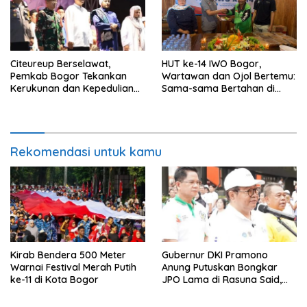
Citeureup Berselawat,
HUT ke-14 IWO Bogor,
Pemkab Bogor Tekankan
Wartawan dan Ojol Bertemu:
Kerukunan dan Kepedulian
Sama-sama Bertahan di
Lingkungan
Tengah Era Digital
Rekomendasi untuk kamu
Kirab Bendera 500 Meter
Gubernur DKI Pramono
Warnai Festival Merah Putih
Anung Putuskan Bongkar
ke-11 di Kota Bogor
JPO Lama di Rasuna Said,
Akses Penyeberangan
Dialihkan