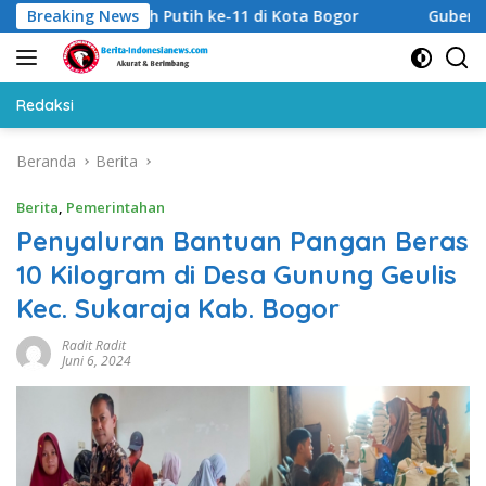
Langsung
tival Merah Putih ke-11 di Kota Bogor
Breaking News
Gubernur DKI Pr
ke
konten
Redaksi
Beranda
Berita
Berita
,
Pemerintahan
Penyaluran Bantuan Pangan Beras
10 Kilogram di Desa Gunung Geulis
Kec. Sukaraja Kab. Bogor
Radit Radit
Juni 6, 2024