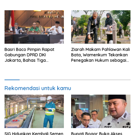
Festival Budaya
Basri Baco Pimpin Rapat
Ziarah Makam Pahlawan Kali
Gabungan DPRD DKI
Bata, Wamenkum Tekankan
Jakarta, Bahas Tiga
Penegakan Hukum sebagai
Raperda Strategis
Wujud Menghargai Jasa
Pahlawan
Rekomendasi untuk kamu
SIG Hidupkan Kembali Semen
Bupati Bogor Buka Akses