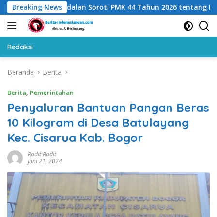
Langsung
 Indocipta Andalan Soroti PMK 44 Tahun 2026 tentang Kuasa Waj
Breaking News
ke
konten
Redaksi
Beranda
Berita
Berita
,
Pemerintahan
Penyaluran Bantuan Pangan Beras
10 Kilogram di Desa Batulayang
Kec. Cisarua Kab. Bogor
Radit Radit
Juni 21, 2024