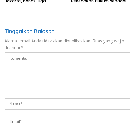
Jakarta, Bahas Tiga
Penegakan Hukum sebagai
Raperda Strategis
Wujud Menghargai Jasa
Pahlawan
Tinggalkan Balasan
Alamat email Anda tidak akan dipublikasikan.
Ruas yang wajib
ditandai
*