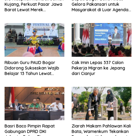
Kujang, Perkuat Pasar Jawa
Gelora Pakansari untuk
Barat Lewat Merek
Masyarakat di Luar Agenda
Legendaris
Resmi
Ribuan Guru PAUD Bogor
Cak Imin Lepas 337 Calon
Didorong Sukseskan Wajib
Pekerja Migran ke Jepang
Belajar 13 Tahun Lewat
dari Cianjur
Festival Budaya
Basri Baco Pimpin Rapat
Ziarah Makam Pahlawan Kali
Gabungan DPRD DKI
Bata, Wamenkum Tekankan