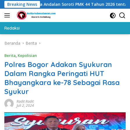
Langsung
na Indocipta Andalan Soroti PMK 44 Tahun 2026 tentang Kuasa W
Breaking News
ke
konten
Redaksi
Beranda
Berita
Berita
,
Kepolisian
Polres Bogor Adakan Syukuran
Dalam Rangka Peringati HUT
Bhayangkara ke-78 Sebagai Rasa
Syukur
Radit Radit
Juli 2, 2024