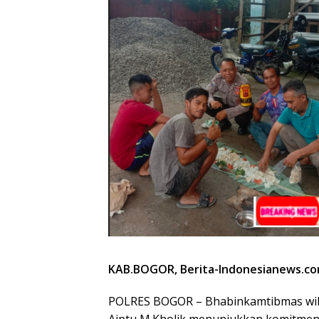
KAB.BOGOR,
Berita-Indonesianews.c
POLRES BOGOR – Bhabinkamtibmas wi
Aiptu M.Kholik menunjukkan komitmen