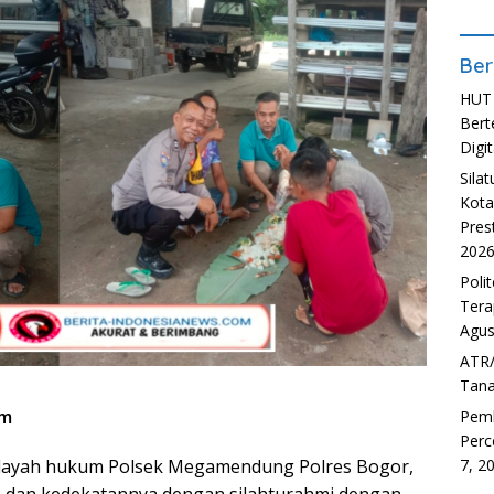
Ber
HUT 
Bert
Digit
Sila
Kota
Pres
202
Poli
Tera
Agus
ATR/
Tana
om
Pem
Perc
layah hukum Polsek Megamendung Polres Bogor,
7, 2
 dan kedekatannya dengan silahturahmi dengan