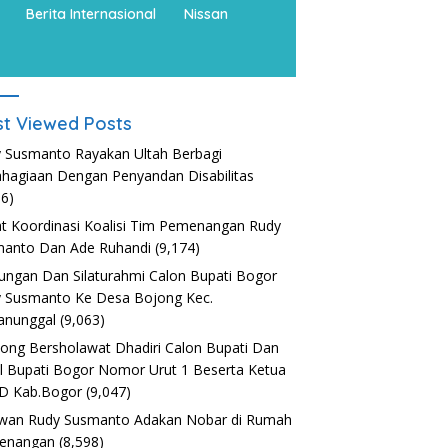
Berita Internasional
Nissan
t Viewed Posts
 Susmanto Rayakan Ultah Berbagi
hagiaan Dengan Penyandan Disabilitas
36)
t Koordinasi Koalisi Tim Pemenangan Rudy
anto Dan Ade Ruhandi
(9,174)
ungan Dan Silaturahmi Calon Bupati Bogor
 Susmanto Ke Desa Bojong Kec.
anunggal
(9,063)
nong Bersholawat Dhadiri Calon Bupati Dan
l Bupati Bogor Nomor Urut 1 Beserta Ketua
D Kab.Bogor
(9,047)
wan Rudy Susmanto Adakan Nobar di Rumah
enangan
(8,598)