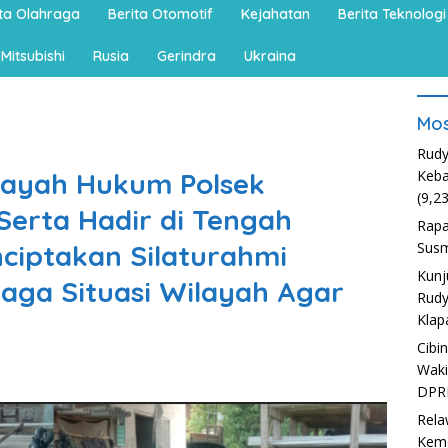
ita Olahraga
Berita Otomotif
Kejahatan
Berita Teknologi
Mitsubishi
Rusia
Gerindra
Ukraina
Mos
Rudy
layah Hukum Polsek
Keba
(9,2
erta Hadir di Tengah
Rapa
ciptakan Silaturahmi
Susm
Kunj
aga Situasi Wilayah Agar
Rudy
Klap
Cibi
Waki
DPR
Rela
Kem