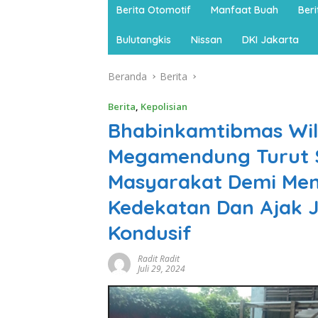
Berita Otomotif
Manfaat Buah
Ber
Bulutangkis
Nissan
DKI Jakarta
Beranda
Berita
Berita
,
Kepolisian
Bhabinkamtibmas Wi
Megamendung Turut S
Masyarakat Demi Men
Kedekatan Dan Ajak J
Kondusif
Radit Radit
Juli 29, 2024