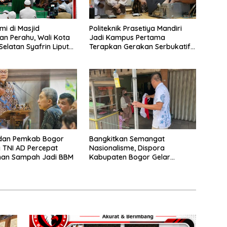
mi di Masjid
Politeknik Prasetiya Mandiri
n Perahu, Wali Kota
Jadi Kampus Pertama
Selatan Syafrin Liputo
Terapkan Gerakan Serbukatif
n Prestasi MTO Piala
di Kota Bogor
r 2026
dan Pemkab Bogor
Bangkitkan Semangat
 TNI AD Percepat
Nasionalisme, Dispora
han Sampah Jadi BBM
Kabupaten Bogor Gelar
Gerakan Pembagian Bendera
Merah Putih