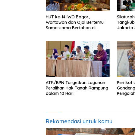
HUT ke-14 IWO Bogor,
Silaturah
Wartawan dan Ojol Bertemu:
Tangkuba
Sama-sama Bertahan di
Jakarta 
Tengah Era Digital
Sampaika
Gubernu
ATR/BPN Targetkan Layanan
Pemkot 
Peralihan Hak Tanah Rampung
Gandeng
dalam 10 Hari
Pengola
Rekomendasi untuk kamu