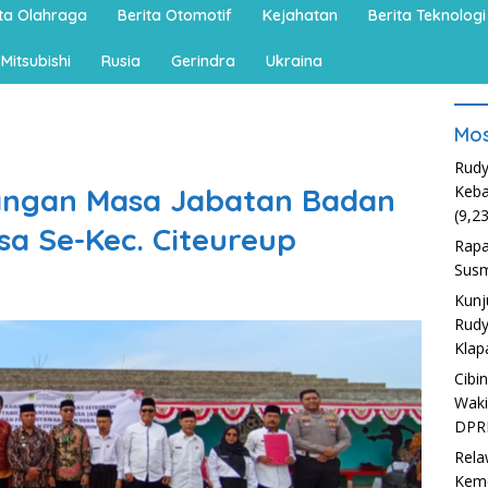
ita Olahraga
Berita Otomotif
Kejahatan
Berita Teknologi
Mitsubishi
Rusia
Gerindra
Ukraina
Mos
Rudy
angan Masa Jabatan Badan
Keba
(9,2
a Se-Kec. Citeureup
Rapa
Susm
Kunj
Rudy
Klap
Cibi
Waki
DPR
Rela
Kem