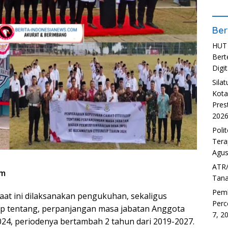
Ber
HUT 
Bert
Digit
Sila
Kota
Pres
202
Poli
Tera
Agus
ATR/
om
Tana
Pem
saat ini dilaksanakan pengukuhan, sekaligus
Perc
p tentang, perpanjangan masa jabatan Anggota
7, 2
4, periodenya bertambah 2 tahun dari 2019-2027.