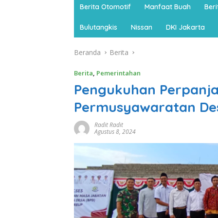
Berita Otomotif
Manfaat Buah
Ber
Bulutangkis
Nissan
DKI Jakarta
Beranda
Berita
Berita
,
Pemerintahan
Pengukuhan Perpanj
Permusyawaratan Des
Radit Radit
Agustus 8, 2024