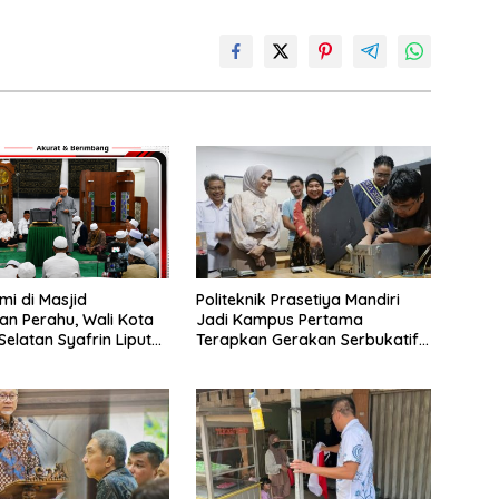
mi di Masjid
Politeknik Prasetiya Mandiri
n Perahu, Wali Kota
Jadi Kampus Pertama
Selatan Syafrin Liputo
Terapkan Gerakan Serbukatif
n Prestasi MTO Piala
di Kota Bogor
r 2026