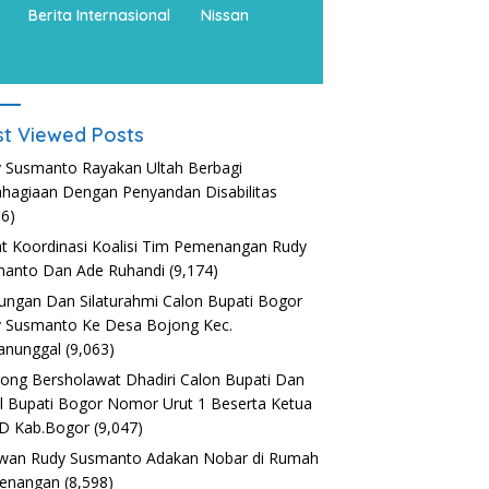
Berita Internasional
Nissan
t Viewed Posts
 Susmanto Rayakan Ultah Berbagi
hagiaan Dengan Penyandan Disabilitas
36)
t Koordinasi Koalisi Tim Pemenangan Rudy
anto Dan Ade Ruhandi
(9,174)
ungan Dan Silaturahmi Calon Bupati Bogor
 Susmanto Ke Desa Bojong Kec.
anunggal
(9,063)
nong Bersholawat Dhadiri Calon Bupati Dan
l Bupati Bogor Nomor Urut 1 Beserta Ketua
D Kab.Bogor
(9,047)
wan Rudy Susmanto Adakan Nobar di Rumah
enangan
(8,598)