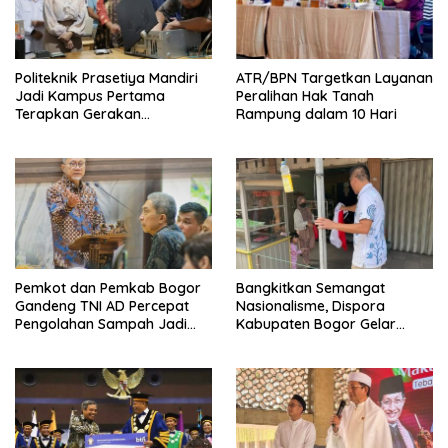
Politeknik Prasetiya Mandiri
ATR/BPN Targetkan Layanan
Jadi Kampus Pertama
Peralihan Hak Tanah
Terapkan Gerakan
Rampung dalam 10 Hari
Serbukatif di Kota Bogor
Pemkot dan Pemkab Bogor
Bangkitkan Semangat
Gandeng TNI AD Percepat
Nasionalisme, Dispora
Pengolahan Sampah Jadi
Kabupaten Bogor Gelar
BBM
Gerakan Pembagian
Bendera Merah Putih