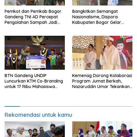
Pemkot dan Pemkab Bogor
Bangkitkan Semangat
Gandeng TNI AD Percepat
Nasionalisme, Dispora
Pengolahan Sampah Jadi
Kabupaten Bogor Gelar
BBM
Gerakan Pembagian
Bendera Merah Putih
BTN Gandeng UNDIP
Kemenag Dorong Kolaborasi
Luncurkan KTM Co-Branding
Program Jumat Berkah,
untuk 17 Ribu Mahasiswa
Nazaruddin Umar Tekankan
Baru
Peran Masjid dalam
Pemberdayaan Umat
Rekomendasi untuk kamu