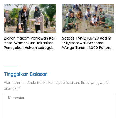
Pembentukan Koperasi
Ziarah Makam Pahlawan Kali
Satgas TMMD Ke-129 Kodim
Bata, Wamenkum Tekankan
1311/Morowali Bersama
Penegakan Hukum sebagai
Warga Tanam 1.000 Pohon
Wujud Menghargai Jasa
Mangrove di Kepulauan
Pahlawan
Umbele
Tinggalkan Balasan
Alamat email Anda tidak akan dipublikasikan.
Ruas yang wajib
ditandai
*