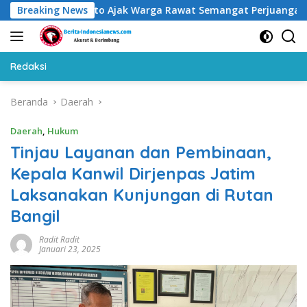
Langsung
udy Susmanto Ajak Warga Rawat Semangat Perjuangan
Breaking News
K
ke
konten
Redaksi
Beranda
Daerah
Daerah
,
Hukum
Tinjau Layanan dan Pembinaan,
Kepala Kanwil Dirjenpas Jatim
Laksanakan Kunjungan di Rutan
Bangil
Radit Radit
Januari 23, 2025