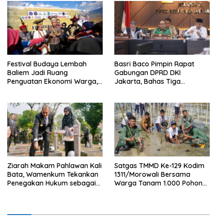
Festival Budaya Lembah
Basri Baco Pimpin Rapat
Baliem Jadi Ruang
Gabungan DPRD DKI
Penguatan Ekonomi Warga,
Jakarta, Bahas Tiga
Menkop Dorong
Raperda Strategis
Pembentukan Koperasi
Ziarah Makam Pahlawan Kali
Satgas TMMD Ke-129 Kodim
Bata, Wamenkum Tekankan
1311/Morowali Bersama
Penegakan Hukum sebagai
Warga Tanam 1.000 Pohon
Wujud Menghargai Jasa
Mangrove di Kepulauan
Pahlawan
Umbele