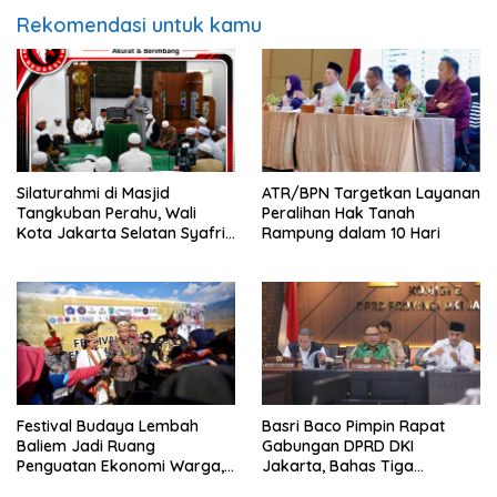
Rekomendasi untuk kamu
Silaturahmi di Masjid
ATR/BPN Targetkan Layanan
Tangkuban Perahu, Wali
Peralihan Hak Tanah
Kota Jakarta Selatan Syafrin
Rampung dalam 10 Hari
Liputo Sampaikan Prestasi
MTO Piala Gubernur 2026
Festival Budaya Lembah
Basri Baco Pimpin Rapat
Baliem Jadi Ruang
Gabungan DPRD DKI
Penguatan Ekonomi Warga,
Jakarta, Bahas Tiga
Menkop Dorong
Raperda Strategis