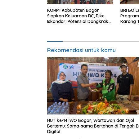
KORMI Kabupaten Bogor
BRI BO L
Siapkan Kejuaraan RC, Rike
Program 
Iskandar: Potensial Dongkrak
Karang T
Prestasi dan Ekonomi Lokal
Rekomendasi untuk kamu
HUT ke-14 IWO Bogor, Wartawan dan Ojol
Bertemu: Sama-sama Bertahan di Tengah E
Digital