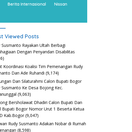
Berita Internasional
Nissan
t Viewed Posts
 Susmanto Rayakan Ultah Berbagi
hagiaan Dengan Penyandan Disabilitas
36)
t Koordinasi Koalisi Tim Pemenangan Rudy
anto Dan Ade Ruhandi
(9,174)
ungan Dan Silaturahmi Calon Bupati Bogor
 Susmanto Ke Desa Bojong Kec.
anunggal
(9,063)
nong Bersholawat Dhadiri Calon Bupati Dan
l Bupati Bogor Nomor Urut 1 Beserta Ketua
D Kab.Bogor
(9,047)
wan Rudy Susmanto Adakan Nobar di Rumah
enangan
(8,598)