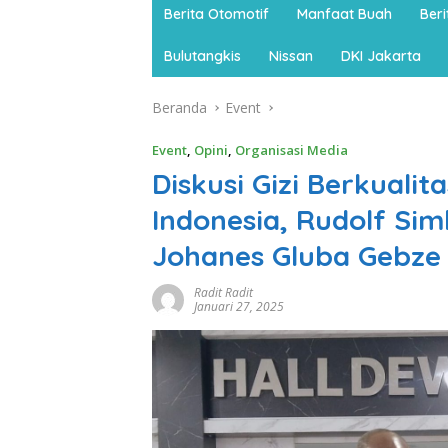
Berita Otomotif
Manfaat Buah
Ber
Bulutangkis
Nissan
DKI Jakarta
Beranda
Event
Event
,
Opini
,
Organisasi Media
Diskusi Gizi Berkuali
Indonesia, Rudolf Simb
Johanes Gluba Gebze
Radit Radit
Januari 27, 2025