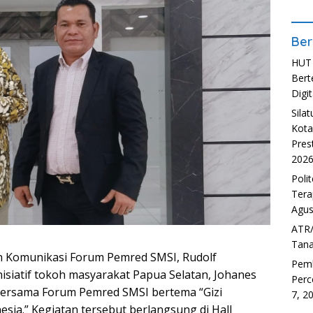
Ber
HUT 
Bert
Digit
Sila
Kota
Pres
202
Poli
Tera
Agus
ATR/
Tana
n Komunikasi Forum Pemred SMSI, Rudolf
Pem
nisiatif tokoh masyarakat Papua Selatan, Johanes
Perc
bersama Forum Pemred SMSI bertema “Gizi
7, 2
sia.” Kegiatan tersebut berlangsung di Hall