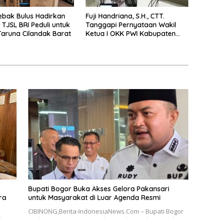
ebak Bulus Hadirkan
Fuji Handriana, S.H., CTT.
TJSL BRI Peduli untuk
Tanggapi Pernyataan Wakil
aruna Cilandak Barat
Ketua I OKK PWI Kabupaten
Bogor Soal UKW dan Verifikasi
Dewan Pers.
Bupati Bogor Buka Akses Gelora Pakansari
ra
untuk Masyarakat di Luar Agenda Resmi
CIBINONG,Berita-IndonesiaNews.Com – Bupati Bogor