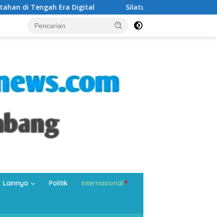
ital
Silaturahmi di Masjid Tangkuban Perahu, Wali Kot
Lainnya
Politik
Internasional