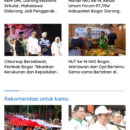
KKM UMC Dorong Ekonomi
Harlah IWO ke-14, Ketua
Sirkular, Mahasiswa
Umum Forum RT/RW
Didorong Jadi Penggerak
Kabupaten Bogor Dorong
Kemandirian Desa
Pers Perkuat Peran Sosial
dan Kritik Konstruktif
Citeureup Berselawat,
HUT ke-14 IWO Bogor,
Pemkab Bogor Tekankan
Wartawan dan Ojol Bertemu:
Kerukunan dan Kepedulian
Sama-sama Bertahan di
Lingkungan
Tengah Era Digital
Rekomendasi untuk kamu