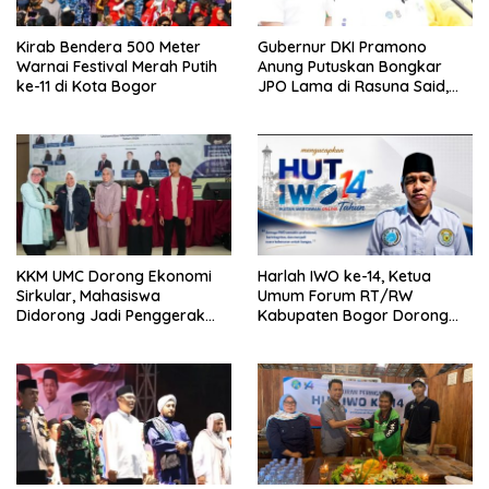
Kirab Bendera 500 Meter
Gubernur DKI Pramono
Warnai Festival Merah Putih
Anung Putuskan Bongkar
ke-11 di Kota Bogor
JPO Lama di Rasuna Said,
Akses Penyeberangan
Dialihkan
KKM UMC Dorong Ekonomi
Harlah IWO ke-14, Ketua
Sirkular, Mahasiswa
Umum Forum RT/RW
Didorong Jadi Penggerak
Kabupaten Bogor Dorong
Kemandirian Desa
Pers Perkuat Peran Sosial
dan Kritik Konstruktif