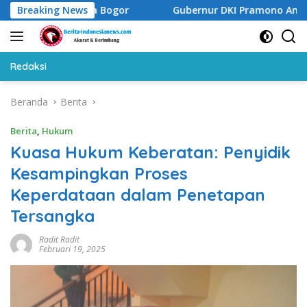
Langsung
-11 di Kota Bogor
Breaking News
Gubernur DKI Pramono Anung Putusk
ke
konten
Redaksi
Beranda
Berita
Berita
,
Hukum
Kuasa Hukum Keberatan: Penyidik
Kesampingkan Proses
Keperdataan dalam Penetapan
Tersangka
Radit Radit
Februari 19, 2025