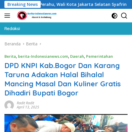
Langsung
ban Perahu, Wali Kota Jakarta Selatan Syafrin Liputo Sampaika
Breaking News
ke
konten
Redaksi
Beranda
Berita
Berita
,
berita-Indonesianews.com
,
Daerah
,
Pemerintahan
DPD KNPI Kab.Bogor Dan Karang
Taruna Adakan Halal Bihalal
Mancing Masal Dan Kuliner Gratis
Dihadiri Bupati Bogor
Radit Radit
April 13, 2025