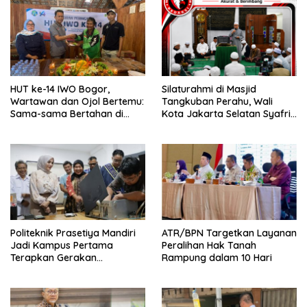
HUT ke-14 IWO Bogor,
Silaturahmi di Masjid
Wartawan dan Ojol Bertemu:
Tangkuban Perahu, Wali
Sama-sama Bertahan di
Kota Jakarta Selatan Syafrin
Tengah Era Digital
Liputo Sampaikan Prestasi
MTO Piala Gubernur 2026
Politeknik Prasetiya Mandiri
ATR/BPN Targetkan Layanan
Jadi Kampus Pertama
Peralihan Hak Tanah
Terapkan Gerakan
Rampung dalam 10 Hari
Serbukatif di Kota Bogor