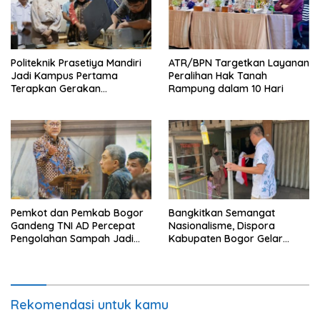
Politeknik Prasetiya Mandiri
ATR/BPN Targetkan Layanan
Jadi Kampus Pertama
Peralihan Hak Tanah
Terapkan Gerakan
Rampung dalam 10 Hari
Serbukatif di Kota Bogor
Pemkot dan Pemkab Bogor
Bangkitkan Semangat
Gandeng TNI AD Percepat
Nasionalisme, Dispora
Pengolahan Sampah Jadi
Kabupaten Bogor Gelar
BBM
Gerakan Pembagian
Bendera Merah Putih
Rekomendasi untuk kamu