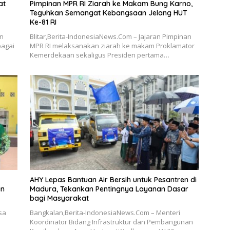
at
Pimpinan MPR RI Ziarah ke Makam Bung Karno,
Teguhkan Semangat Kebangsaan Jelang HUT
Ke-81 RI
an
Blitar,Berita-IndonesiaNews.Com – Jajaran Pimpinan
bagai
MPR RI melaksanakan ziarah ke makam Proklamator
Kemerdekaan sekaligus Presiden pertama…
AHY Lepas Bantuan Air Bersih untuk Pesantren di
an
Madura, Tekankan Pentingnya Layanan Dasar
bagi Masyarakat
sa
Bangkalan,Berita-IndonesiaNews.Com – Menteri
Koordinator Bidang Infrastruktur dan Pembangunan