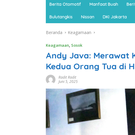
Berita Otomotif
Manfaat Buah
Ber
Bulutangkis
Nissan
DKI Jakarta
Beranda
Keagamaan
Keagamaan
,
Sosok
Andy Java: Merawat 
Kedua Orang Tua di H
Radit Radit
Juni 5, 2025