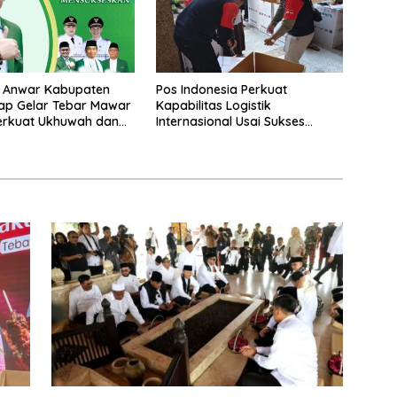
l Anwar Kabupaten
Pos Indonesia Perkuat
ap Gelar Tebar Mawar
Kapabilitas Logistik
Perkuat Ukhuwah dan
Internasional Usai Sukses
k Membangun Daerah
Layani Kargo Haji 2026