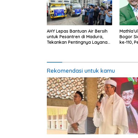
AHY Lepas Bantuan Air Bersih
Mathla’u
untuk Pesantren di Madura,
Bogor Si
Tekankan Pentingnya Layanan
ke-110, 
Dasar bagi Masyarakat
Bergera
Rekomendasi untuk kamu