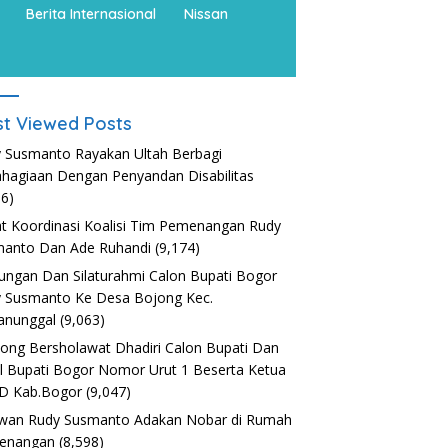
Berita Internasional
Nissan
t Viewed Posts
 Susmanto Rayakan Ultah Berbagi
hagiaan Dengan Penyandan Disabilitas
36)
t Koordinasi Koalisi Tim Pemenangan Rudy
anto Dan Ade Ruhandi
(9,174)
ungan Dan Silaturahmi Calon Bupati Bogor
 Susmanto Ke Desa Bojong Kec.
anunggal
(9,063)
nong Bersholawat Dhadiri Calon Bupati Dan
l Bupati Bogor Nomor Urut 1 Beserta Ketua
D Kab.Bogor
(9,047)
wan Rudy Susmanto Adakan Nobar di Rumah
enangan
(8,598)