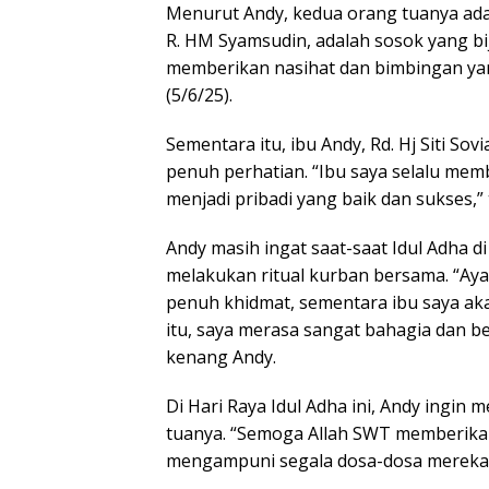
Menurut Andy, kedua orang tuanya adal
R. HM Syamsudin, adalah sosok yang bi
memberikan nasihat dan bimbingan yan
(5/6/25).
Sementara itu, ibu Andy, Rd. Hj Siti S
penuh perhatian. “Ibu saya selalu me
menjadi pribadi yang baik dan sukses,”
Andy masih ingat saat-saat Idul Adha d
melakukan ritual kurban bersama. “Ay
penuh khidmat, sementara ibu saya ak
itu, saya merasa sangat bahagia dan b
kenang Andy.
Di Hari Raya Idul Adha ini, Andy ing
tuanya. “Semoga Allah SWT memberikan
mengampuni segala dosa-dosa mereka. 