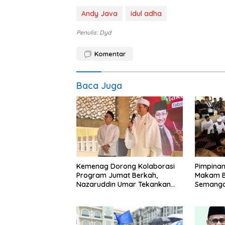
Andy Java
idul adha
Penulis: Dyd
Komentar
Baca Juga
Kemenag Dorong Kolaborasi
Pimpinan
Program Jumat Berkah,
Makam B
Nazaruddin Umar Tekankan
Semanga
Peran Masjid dalam
HUT Ke-8
Pemberdayaan Umat