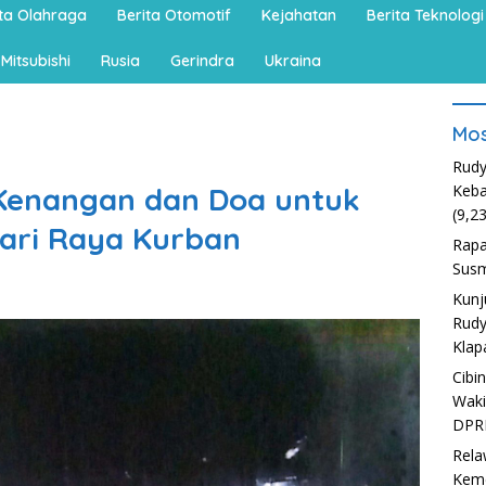
ita Olahraga
Berita Otomotif
Kejahatan
Berita Teknologi
Mitsubishi
Rusia
Gerindra
Ukraina
Mos
Rudy
Kenangan dan Doa untuk
Keba
(9,2
ari Raya Kurban
Rapa
Susm
Kunj
Rudy
Klap
Cibi
Waki
DPR
Rela
Kem