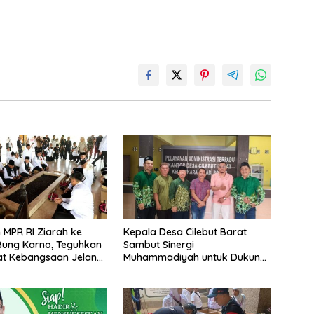
 MPR RI Ziarah ke
Kepala Desa Cilebut Barat
ung Karno, Teguhkan
Sambut Sinergi
t Kebangsaan Jelang
Muhammadiyah untuk Dukung
1 RI
Pembangunan Desa