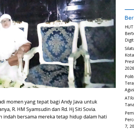
Ber
HUT 
Bert
Digit
Sila
Kota
Pres
202
Poli
Tera
Agus
ATR/
adi momen yang tepat bagi Andy Java untuk
Tana
a, R. HM Syamsudin dan Rd. Hj Siti Sovia.
Pem
n indah bersama mereka tetap hidup dalam hati
Perc
7, 2