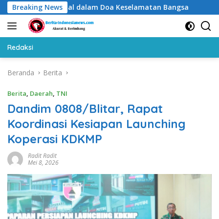
Langsung
adati Istiqlal dalam Doa Keselamatan Bangsa
Breaking News
Bendera 
ke
konten
Redaksi
Beranda
Berita
Berita
,
Daerah
,
TNI
Dandim 0808/Blitar, Rapat
Koordinasi Kesiapan Launching
Koperasi KDKMP
Radit Radit
Mei 8, 2026