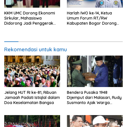
KKM UMC Dorong Ekonomi
Harlah IWO ke-14, Ketua
Sirkular, Mahasiswa
Umum Forum RT/RW
Didorong Jadi Penggerak
Kabupaten Bogor Dorong
Kemandirian Desa
Pers Perkuat Peran Sosial
dan Kritik Konstruktif
Rekomendasi untuk kamu
Jelang HUT RI ke-81, Ribuan
Bendera Pusaka 1948
Jamaah Padati Istiqlal dalam
Dijemput dari Malasari, Rudy
Doa Keselamatan Bangsa
Susmanto Ajak Warga
Rawat Semangat Perjuangan