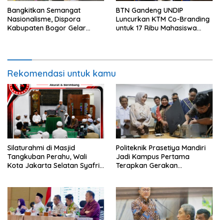
Bangkitkan Semangat
BTN Gandeng UNDIP
Nasionalisme, Dispora
Luncurkan KTM Co-Branding
Kabupaten Bogor Gelar
untuk 17 Ribu Mahasiswa
Gerakan Pembagian
Baru
Bendera Merah Putih
Rekomendasi untuk kamu
Silaturahmi di Masjid
Politeknik Prasetiya Mandiri
Tangkuban Perahu, Wali
Jadi Kampus Pertama
Kota Jakarta Selatan Syafrin
Terapkan Gerakan
Liputo Sampaikan Prestasi
Serbukatif di Kota Bogor
MTO Piala Gubernur 2026