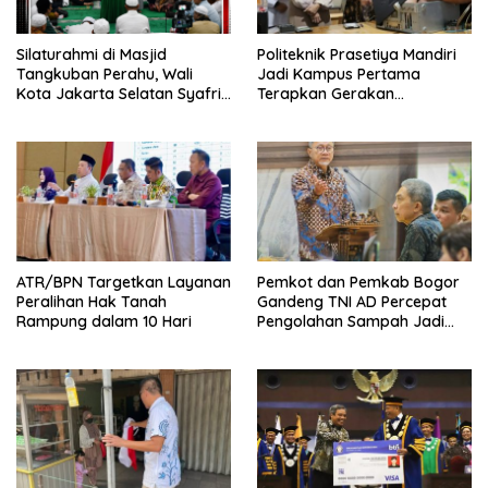
Silaturahmi di Masjid
Politeknik Prasetiya Mandiri
Tangkuban Perahu, Wali
Jadi Kampus Pertama
Kota Jakarta Selatan Syafrin
Terapkan Gerakan
Liputo Sampaikan Prestasi
Serbukatif di Kota Bogor
MTO Piala Gubernur 2026
ATR/BPN Targetkan Layanan
Pemkot dan Pemkab Bogor
Peralihan Hak Tanah
Gandeng TNI AD Percepat
Rampung dalam 10 Hari
Pengolahan Sampah Jadi
BBM