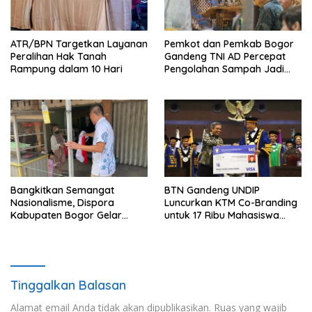
ATR/BPN Targetkan Layanan
Pemkot dan Pemkab Bogor
Peralihan Hak Tanah
Gandeng TNI AD Percepat
Rampung dalam 10 Hari
Pengolahan Sampah Jadi
BBM
Bangkitkan Semangat
BTN Gandeng UNDIP
Nasionalisme, Dispora
Luncurkan KTM Co-Branding
Kabupaten Bogor Gelar
untuk 17 Ribu Mahasiswa
Gerakan Pembagian
Baru
Bendera Merah Putih
Tinggalkan Balasan
Alamat email Anda tidak akan dipublikasikan.
Ruas yang wajib