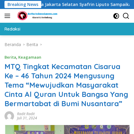
Langsung
 Wali Kota Jakarta Selatan Syafrin Liputo Sampaikan Prestasi 
Breaking News
ke
konten
Redaksi
Beranda
Berita
Berita
,
Keagamaan
MTQ Tingkat Kecamatan Cisarua
Ke – 46 Tahun 2024 Mengusung
Tema “Mewujudkan Masyarakat
Cinta Al Quran Untuk Bangsa Yang
Bermartabat di Bumi Nusantara”
Radit Radit
Juli 31, 2024