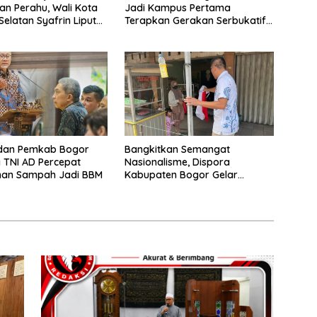
n Perahu, Wali Kota
Jadi Kampus Pertama
Selatan Syafrin Liputo
Terapkan Gerakan Serbukatif
n Prestasi MTO Piala
di Kota Bogor
r 2026
dan Pemkab Bogor
Bangkitkan Semangat
 TNI AD Percepat
Nasionalisme, Dispora
han Sampah Jadi BBM
Kabupaten Bogor Gelar
Gerakan Pembagian Bendera
Merah Putih