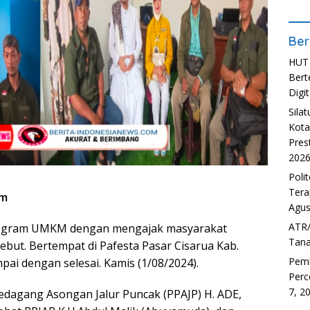
Ber
HUT 
Bert
Digit
Sila
Kota
Pres
202
Poli
Tera
om
Agus
ATR/
ogram UMKM dengan mengajak masyarakat
Tana
sebut. Bertempat di Pafesta Pasar Cisarua Kab.
Pem
pai dengan selesai. Kamis (1/08/2024).
Perc
7, 2
dagang Asongan Jalur Puncak (PPAJP) H. ADE,