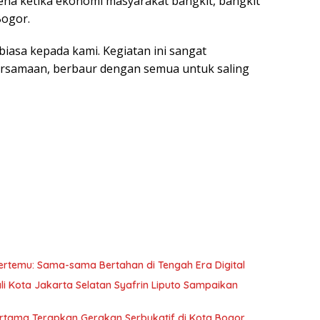
na ketika ekonomi masyarakat bangkit, bangkit
Bogor.
biasa kepada kami. Kegiatan ini sangat
ersamaan, berbaur dengan semua untuk saling
ertemu: Sama-sama Bertahan di Tengah Era Digital
li Kota Jakarta Selatan Syafrin Liputo Sampaikan
Pertama Terapkan Gerakan Serbukatif di Kota Bogor