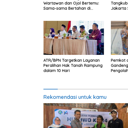
Wartawan dan Ojol Bertemu:
Tangkuba
Sama-sama Bertahan di
Jakarta 
Tengah Era Digital
Sampaika
Gubernu
ATR/BPN Targetkan Layanan
Pemkot 
Peralihan Hak Tanah Rampung
Gandeng
dalam 10 Hari
Pengola
Rekomendasi untuk kamu