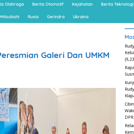
ita Olahraga
Berita Otomotif
Kejahatan
Berita Teknologi
Mitsubishi
Rusia
Gerindra
Ukraina
Mos
Rudy
 Peresmian Galeri Dan UMKM
Keba
(9,2
Rapa
Susm
Kunj
Rudy
Klap
Cibi
Waki
DPR
Rela
Kem