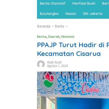
Berita Otomotif
Manfaat Buah
Ber
Bulutangkis
Nissan
DKI Jakarta
Beranda
Berita
Berita
,
Daerah
,
Ekonomi
PPAJP Turut Hadir di
Kecamatan Cisarua
Radit Radit
Agustus 1, 2024