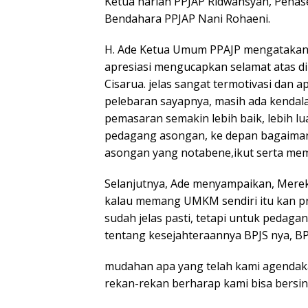
Ketua harian PPJAP Ridwansyah, Penas
Bendahara PPJAP Nani Rohaeni.
H. Ade Ketua Umum PPAJP mengatakan 
apresiasi mengucapkan selamat atas 
Cisarua. jelas sangat termotivasi dan 
pelebaran sayapnya, masih ada kenda
pemasaran semakin lebih baik, lebih l
pedagang asongan, ke depan bagaima
asongan yang notabene,ikut serta m
Selanjutnya, Ade menyampaikan, Mereka
kalau memang UMKM sendiri itu kan pr
sudah jelas pasti, tetapi untuk pedag
tentang kesejahteraannya BPJS nya, B
mudahan apa yang telah kami agendak
rekan-rekan berharap kami bisa bersi