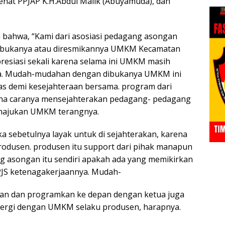
ehat PPJAP K.H.Abdul Malik (Abuyamuda), dan
bahwa, “Kami dari asosiasi pedagang asongan
dibukanya atau diresmikannya UMKM Kecamatan
apresiasi sekali karena selama ini UMKM masih
la. Mudah-mudahan dengan dibukanya UMKM ini
uas demi kesejahteraan bersama. program dari
na caranya mensejahterakan pedagang- pedagang
emajukan UMKM terangnya.
 sebetulnya layak untuk di sejahterakan, karena
odusen. produsen itu support dari pihak manapun
ang asongan itu sendiri apakah ada yang memikirkan
PJS ketenagakerjaannya. Mudah-
an dan programkan ke depan dengan ketua juga
nergi dengan UMKM selaku produsen, harapnya.