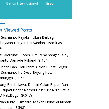
Berita Internasional
Nissan
t Viewed Posts
 Susmanto Rayakan Ultah Berbagi
hagiaan Dengan Penyandan Disabilitas
36)
t Koordinasi Koalisi Tim Pemenangan Rudy
anto Dan Ade Ruhandi
(9,174)
ungan Dan Silaturahmi Calon Bupati Bogor
 Susmanto Ke Desa Bojong Kec.
anunggal
(9,063)
nong Bersholawat Dhadiri Calon Bupati Dan
l Bupati Bogor Nomor Urut 1 Beserta Ketua
D Kab.Bogor
(9,047)
wan Rudy Susmanto Adakan Nobar di Rumah
enangan
(8,598)