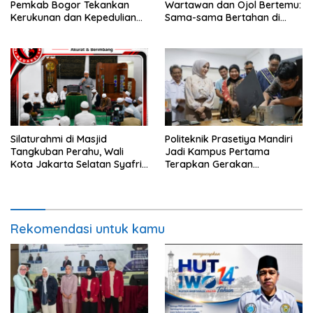
Pemkab Bogor Tekankan
Wartawan dan Ojol Bertemu:
Kerukunan dan Kepedulian
Sama-sama Bertahan di
Lingkungan
Tengah Era Digital
Silaturahmi di Masjid
Politeknik Prasetiya Mandiri
Tangkuban Perahu, Wali
Jadi Kampus Pertama
Kota Jakarta Selatan Syafrin
Terapkan Gerakan
Liputo Sampaikan Prestasi
Serbukatif di Kota Bogor
MTO Piala Gubernur 2026
Rekomendasi untuk kamu