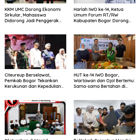
KKM UMC Dorong Ekonomi
Harlah IWO ke-14, Ketua
Sirkular, Mahasiswa
Umum Forum RT/RW
Didorong Jadi Penggerak
Kabupaten Bogor Dorong
Kemandirian Desa
Pers Perkuat Peran Sosial
dan Kritik Konstruktif
Citeureup Berselawat,
HUT ke-14 IWO Bogor,
Pemkab Bogor Tekankan
Wartawan dan Ojol Bertemu:
Kerukunan dan Kepedulian
Sama-sama Bertahan di
Lingkungan
Tengah Era Digital