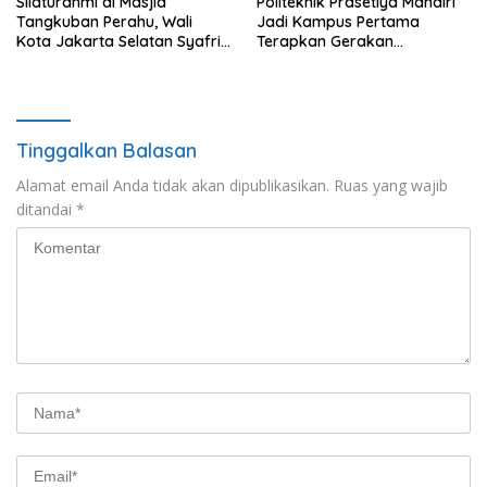
Silaturahmi di Masjid
Politeknik Prasetiya Mandiri
Tangkuban Perahu, Wali
Jadi Kampus Pertama
Kota Jakarta Selatan Syafrin
Terapkan Gerakan
Liputo Sampaikan Prestasi
Serbukatif di Kota Bogor
MTO Piala Gubernur 2026
Tinggalkan Balasan
Alamat email Anda tidak akan dipublikasikan.
Ruas yang wajib
ditandai
*