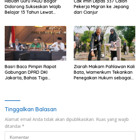
Ribuan Guru PAUD Bogor
Cak Imin Lepas 337 Calon
Didorong Sukseskan Wajib
Pekerja Migran ke Jepang
Belajar 13 Tahun Lewat
dari Cianjur
Festival Budaya
Basri Baco Pimpin Rapat
Ziarah Makam Pahlawan Kali
Gabungan DPRD DKI
Bata, Wamenkum Tekankan
Jakarta, Bahas Tiga
Penegakan Hukum sebagai
Raperda Strategis
Wujud Menghargai Jasa
Pahlawan
Tinggalkan Balasan
Alamat email Anda tidak akan dipublikasikan.
Ruas yang wajib
ditandai
*