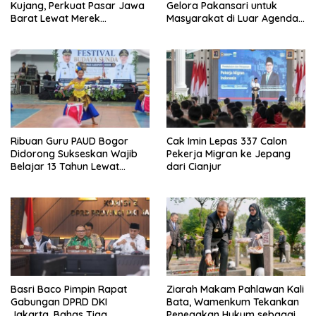
Kujang, Perkuat Pasar Jawa
Gelora Pakansari untuk
Barat Lewat Merek
Masyarakat di Luar Agenda
Legendaris
Resmi
Ribuan Guru PAUD Bogor
Cak Imin Lepas 337 Calon
Didorong Sukseskan Wajib
Pekerja Migran ke Jepang
Belajar 13 Tahun Lewat
dari Cianjur
Festival Budaya
Basri Baco Pimpin Rapat
Ziarah Makam Pahlawan Kali
Gabungan DPRD DKI
Bata, Wamenkum Tekankan
Jakarta, Bahas Tiga
Penegakan Hukum sebagai