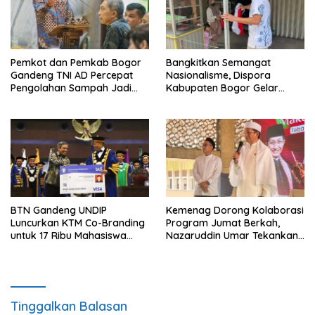
Pemkot dan Pemkab Bogor
Bangkitkan Semangat
Gandeng TNI AD Percepat
Nasionalisme, Dispora
Pengolahan Sampah Jadi
Kabupaten Bogor Gelar
BBM
Gerakan Pembagian
Bendera Merah Putih
BTN Gandeng UNDIP
Kemenag Dorong Kolaborasi
Luncurkan KTM Co-Branding
Program Jumat Berkah,
untuk 17 Ribu Mahasiswa
Nazaruddin Umar Tekankan
Baru
Peran Masjid dalam
Pemberdayaan Umat
Tinggalkan Balasan