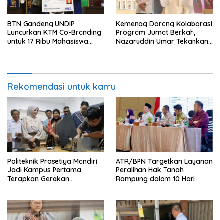
BTN Gandeng UNDIP
Kemenag Dorong Kolaborasi
Luncurkan KTM Co-Branding
Program Jumat Berkah,
untuk 17 Ribu Mahasiswa
Nazaruddin Umar Tekankan
Baru
Peran Masjid dalam
Pemberdayaan Umat
Rekomendasi untuk kamu
Politeknik Prasetiya Mandiri
ATR/BPN Targetkan Layanan
Jadi Kampus Pertama
Peralihan Hak Tanah
Terapkan Gerakan
Rampung dalam 10 Hari
Serbukatif di Kota Bogor