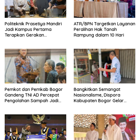
Politeknik Prasetiya Mandiri
ATR/BPN Targetkan Layanan
Jadi Kampus Pertama
Peralihan Hak Tanah
Terapkan Gerakan
Rampung dalam 10 Hari
Serbukatif di Kota Bogor
Pemkot dan Pemkab Bogor
Bangkitkan Semangat
Gandeng TNI AD Percepat
Nasionalisme, Dispora
Pengolahan Sampah Jadi
Kabupaten Bogor Gelar
BBM
Gerakan Pembagian
Bendera Merah Putih