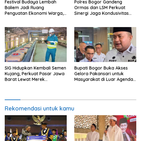
Festival Budaya Lembah
Polres Bogor Gandeng
Baliem Jadi Ruang
Ormas dan LSM Perkuat
Penguatan Ekonomi Warga,
Sinergi Jaga Kondusivitas
Menkop Dorong
Daerah
Pembentukan Koperasi
SIG Hidupkan Kembali Semen
Bupati Bogor Buka Akses
Kujang, Perkuat Pasar Jawa
Gelora Pakansari untuk
Barat Lewat Merek
Masyarakat di Luar Agenda
Legendaris
Resmi
Rekomendasi untuk kamu