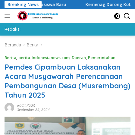
Langsung
bu Mahasiswa Baru
Breaking News
Kemenag Dorong Kolaborasi Progr
ke
konten
Redaksi
Beranda
Berita
Berita
,
berita-Indonesianews.com
,
Daerah
,
Pemerintahan
Pemdes Cipambuan Laksanakan
Acara Musyawarah Perencanaan
Pembangunan Desa (Musrembang)
Tahun 2025
Radit Radit
September 25, 2024