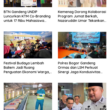
BTN Gandeng UNDIP
Kemenag Dorong Kolaborasi
Luncurkan KTM Co-Branding
Program Jumat Berkah,
untuk 17 Ribu Mahasiswa
Nazaruddin Umar Tekankan
Baru
Peran Masjid dalam
Pemberdayaan Umat
Festival Budaya Lembah
Polres Bogor Gandeng
Baliem Jadi Ruang
Ormas dan LSM Perkuat
Penguatan Ekonomi Warga,
Sinergi Jaga Kondusivitas
Menkop Dorong
Daerah
Pembentukan Koperasi