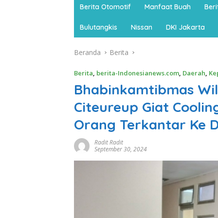
Berita Otomotif
Manfaat Buah
Ber
Bulutangkis
Nissan
DKI Jakarta
Beranda
Berita
Berita
,
berita-Indonesianews.com
,
Daerah
,
Ke
Bhabinkamtibmas Wi
Citeureup Giat Cooli
Orang Terkantar Ke D
Radit Radit
September 30, 2024