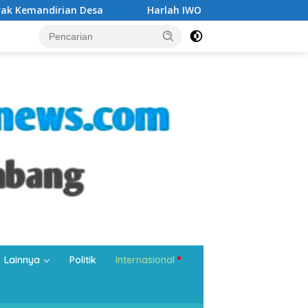
Harlah IWO ke-14, Ketua Umum Forum RT/RW Kabupaten Bogor
Lainnya
Politik
Internasional