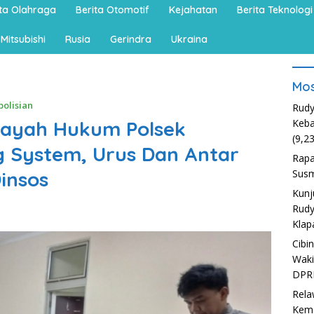
ita Olahraga
Berita Otomotif
Kejahatan
Berita Teknologi
Mitsubishi
Rusia
Gerindra
Ukraina
Mos
polisian
Rudy
layah Hukum Polsek
Keba
(9,2
ng System, Urus Dan Antar
Rapa
insos
Susm
Kunj
Rudy
Klap
Cibi
Waki
DPR
Rela
Kem