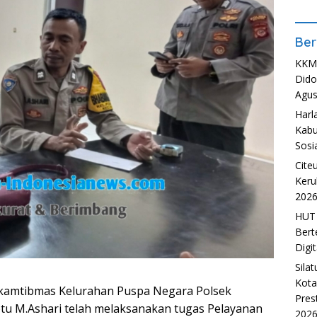
Ber
KKM 
Dido
Agus
Harl
Kabu
Sosia
Cite
Keru
202
HUT 
Bert
Digit
Sila
Kota
kamtibmas Kelurahan Puspa Negara Polsek
Pres
ptu M.Ashari telah melaksanakan tugas Pelayanan
202