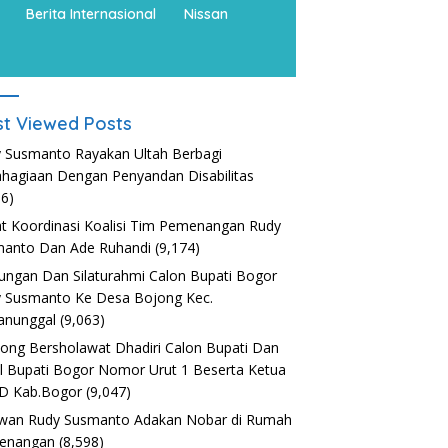
Berita Internasional
Nissan
t Viewed Posts
 Susmanto Rayakan Ultah Berbagi
hagiaan Dengan Penyandan Disabilitas
36)
t Koordinasi Koalisi Tim Pemenangan Rudy
anto Dan Ade Ruhandi
(9,174)
ungan Dan Silaturahmi Calon Bupati Bogor
 Susmanto Ke Desa Bojong Kec.
anunggal
(9,063)
nong Bersholawat Dhadiri Calon Bupati Dan
l Bupati Bogor Nomor Urut 1 Beserta Ketua
D Kab.Bogor
(9,047)
wan Rudy Susmanto Adakan Nobar di Rumah
enangan
(8,598)