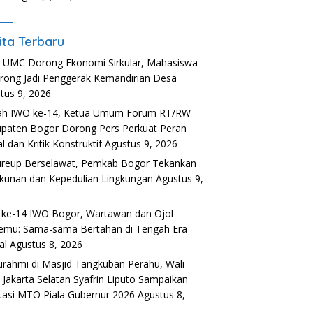
ita Terbaru
UMC Dorong Ekonomi Sirkular, Mahasiswa
rong Jadi Penggerak Kemandirian Desa
tus 9, 2026
ah IWO ke-14, Ketua Umum Forum RT/RW
paten Bogor Dorong Pers Perkuat Peran
l dan Kritik Konstruktif
Agustus 9, 2026
ureup Berselawat, Pemkab Bogor Tekankan
kunan dan Kepedulian Lingkungan
Agustus 9,
6
ke-14 IWO Bogor, Wartawan dan Ojol
emu: Sama-sama Bertahan di Tengah Era
al
Agustus 8, 2026
turahmi di Masjid Tangkuban Perahu, Wali
 Jakarta Selatan Syafrin Liputo Sampaikan
tasi MTO Piala Gubernur 2026
Agustus 8,
6