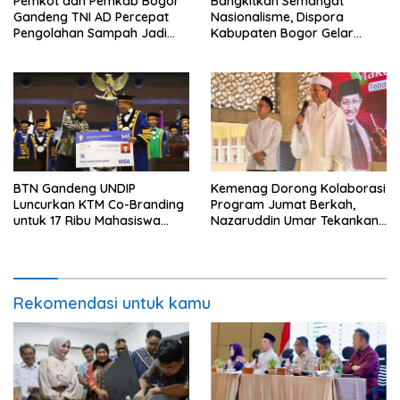
Pemkot dan Pemkab Bogor
Bangkitkan Semangat
Gandeng TNI AD Percepat
Nasionalisme, Dispora
Pengolahan Sampah Jadi
Kabupaten Bogor Gelar
BBM
Gerakan Pembagian
Bendera Merah Putih
BTN Gandeng UNDIP
Kemenag Dorong Kolaborasi
Luncurkan KTM Co-Branding
Program Jumat Berkah,
untuk 17 Ribu Mahasiswa
Nazaruddin Umar Tekankan
Baru
Peran Masjid dalam
Pemberdayaan Umat
Rekomendasi untuk kamu