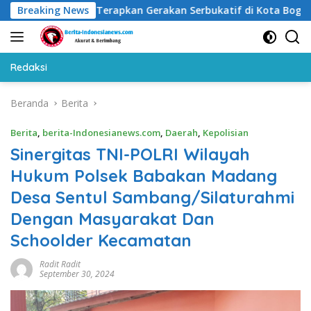
Langsung
s Pertama Terapkan Gerakan Serbukatif di Kota Bogor
Breaking News
A
ke
konten
Redaksi
Beranda
Berita
Berita
,
berita-Indonesianews.com
,
Daerah
,
Kepolisian
Sinergitas TNI-POLRI Wilayah
Hukum Polsek Babakan Madang
Desa Sentul Sambang/Silaturahmi
Dengan Masyarakat Dan
Schoolder Kecamatan
Radit Radit
September 30, 2024