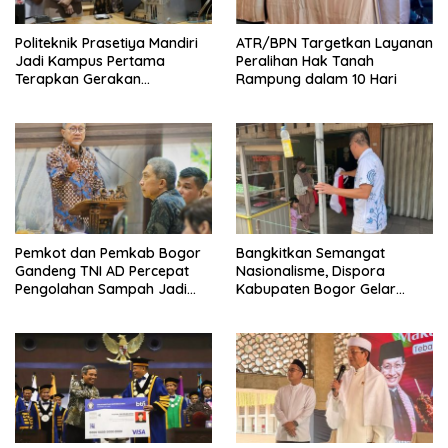
Politeknik Prasetiya Mandiri
ATR/BPN Targetkan Layanan
Jadi Kampus Pertama
Peralihan Hak Tanah
Terapkan Gerakan
Rampung dalam 10 Hari
Serbukatif di Kota Bogor
Pemkot dan Pemkab Bogor
Bangkitkan Semangat
Gandeng TNI AD Percepat
Nasionalisme, Dispora
Pengolahan Sampah Jadi
Kabupaten Bogor Gelar
BBM
Gerakan Pembagian
Bendera Merah Putih