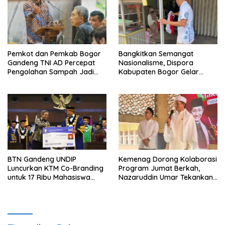
Pemkot dan Pemkab Bogor
Bangkitkan Semangat
Gandeng TNI AD Percepat
Nasionalisme, Dispora
Pengolahan Sampah Jadi
Kabupaten Bogor Gelar
BBM
Gerakan Pembagian
Bendera Merah Putih
BTN Gandeng UNDIP
Kemenag Dorong Kolaborasi
Luncurkan KTM Co-Branding
Program Jumat Berkah,
untuk 17 Ribu Mahasiswa
Nazaruddin Umar Tekankan
Baru
Peran Masjid dalam
Pemberdayaan Umat