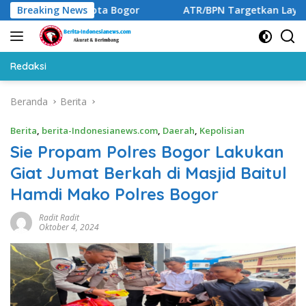
Langsung
ukatif di Kota Bogor
Breaking News
ATR/BPN Targetkan Layanan Pera
ke
konten
Redaksi
Beranda
Berita
Berita
,
berita-Indonesianews.com
,
Daerah
,
Kepolisian
Sie Propam Polres Bogor Lakukan
Giat Jumat Berkah di Masjid Baitul
Hamdi Mako Polres Bogor
Radit Radit
Oktober 4, 2024