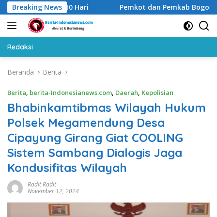
Langsung
 dalam 10 Hari
Breaking News
Pemkot dan Pemkab Bogor Gandeng TN
ke
konten
Redaksi
Beranda
Berita
Berita
,
berita-Indonesianews.com
,
Daerah
,
Kepolisian
Bhabinkamtibmas Wilayah Hukum
Polsek Megamendung Desa
Cipayung Girang Giat COOLING
Sistem Sambang Dialogis Jaga
Kondusifitas Wilayah
Radit Radit
November 12, 2024