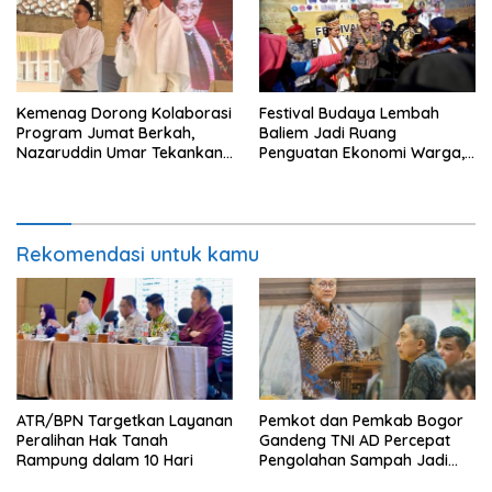
Kemenag Dorong Kolaborasi
Festival Budaya Lembah
Program Jumat Berkah,
Baliem Jadi Ruang
Nazaruddin Umar Tekankan
Penguatan Ekonomi Warga,
Peran Masjid dalam
Menkop Dorong
Pemberdayaan Umat
Pembentukan Koperasi
Rekomendasi untuk kamu
ATR/BPN Targetkan Layanan
Pemkot dan Pemkab Bogor
Peralihan Hak Tanah
Gandeng TNI AD Percepat
Rampung dalam 10 Hari
Pengolahan Sampah Jadi
BBM