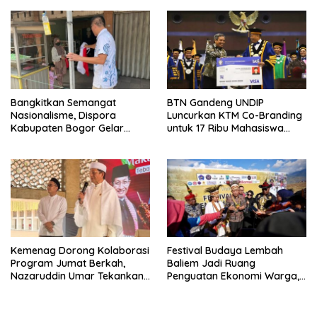
Bangkitkan Semangat
BTN Gandeng UNDIP
Nasionalisme, Dispora
Luncurkan KTM Co-Branding
Kabupaten Bogor Gelar
untuk 17 Ribu Mahasiswa
Gerakan Pembagian
Baru
Bendera Merah Putih
Kemenag Dorong Kolaborasi
Festival Budaya Lembah
Program Jumat Berkah,
Baliem Jadi Ruang
Nazaruddin Umar Tekankan
Penguatan Ekonomi Warga,
Peran Masjid dalam
Menkop Dorong
Pemberdayaan Umat
Pembentukan Koperasi