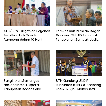
ATR/BPN Targetkan Layanan
Pemkot dan Pemkab Bogor
Peralihan Hak Tanah
Gandeng TNI AD Percepat
Rampung dalam 10 Hari
Pengolahan Sampah Jadi
BBM
Bangkitkan Semangat
BTN Gandeng UNDIP
Nasionalisme, Dispora
Luncurkan KTM Co-Branding
Kabupaten Bogor Gelar
untuk 17 Ribu Mahasiswa
Gerakan Pembagian
Baru
Bendera Merah Putih