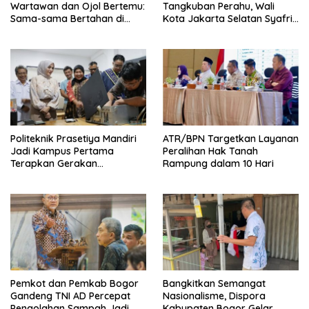
Wartawan dan Ojol Bertemu:
Tangkuban Perahu, Wali
Sama-sama Bertahan di
Kota Jakarta Selatan Syafrin
Tengah Era Digital
Liputo Sampaikan Prestasi
MTO Piala Gubernur 2026
Politeknik Prasetiya Mandiri
ATR/BPN Targetkan Layanan
Jadi Kampus Pertama
Peralihan Hak Tanah
Terapkan Gerakan
Rampung dalam 10 Hari
Serbukatif di Kota Bogor
Pemkot dan Pemkab Bogor
Bangkitkan Semangat
Gandeng TNI AD Percepat
Nasionalisme, Dispora
Pengolahan Sampah Jadi
Kabupaten Bogor Gelar