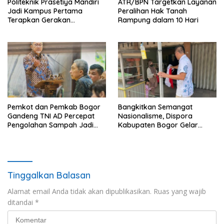
Politeknik Prasetiya Mandiri
ATR/BPN Targetkan Layanan
Jadi Kampus Pertama
Peralihan Hak Tanah
Terapkan Gerakan
Rampung dalam 10 Hari
Serbukatif di Kota Bogor
Pemkot dan Pemkab Bogor
Bangkitkan Semangat
Gandeng TNI AD Percepat
Nasionalisme, Dispora
Pengolahan Sampah Jadi
Kabupaten Bogor Gelar
BBM
Gerakan Pembagian
Bendera Merah Putih
Tinggalkan Balasan
Alamat email Anda tidak akan dipublikasikan.
Ruas yang wajib
ditandai
*