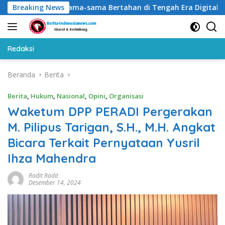
Langsung
rtemu: Sama-sama Bertahan di Tengah Era Digital
Breaking News
Sil
ke
konten
Redaksi
Beranda
Berita
Berita
,
Hukum
,
Nasional
,
Opini
,
Organisasi
Waketum DPP PERADI Pergerakan
M. Pilipus Tarigan, S.H., M.H. Angkat
Bicara Terkait Pernyataan Yusril
Ihza Mahendra
Radit Radit
Desember 14, 2024