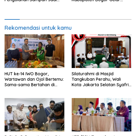
BBM
Gerakan Pembagian
Bendera Merah Putih
Rekomendasi untuk kamu
HUT ke-14 IWO Bogor,
Silaturahmi di Masjid
Wartawan dan Ojol Bertemu:
Tangkuban Perahu, Wali
Sama-sama Bertahan di
Kota Jakarta Selatan Syafrin
Tengah Era Digital
Liputo Sampaikan Prestasi
MTO Piala Gubernur 2026