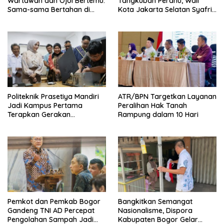
Wartawan dan Ojol Bertemu:
Tangkuban Perahu, Wali
Sama-sama Bertahan di
Kota Jakarta Selatan Syafrin
Tengah Era Digital
Liputo Sampaikan Prestasi
MTO Piala Gubernur 2026
Politeknik Prasetiya Mandiri
ATR/BPN Targetkan Layanan
Jadi Kampus Pertama
Peralihan Hak Tanah
Terapkan Gerakan
Rampung dalam 10 Hari
Serbukatif di Kota Bogor
Pemkot dan Pemkab Bogor
Bangkitkan Semangat
Gandeng TNI AD Percepat
Nasionalisme, Dispora
Pengolahan Sampah Jadi
Kabupaten Bogor Gelar