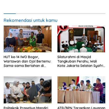
BBM
Gerakan Pembagian
Bendera Merah Putih
Rekomendasi untuk kamu
HUT ke-14 IWO Bogor,
Silaturahmi di Masjid
Wartawan dan Ojol Bertemu:
Tangkuban Perahu, Wali
Sama-sama Bertahan di
Kota Jakarta Selatan Syafrin
Tengah Era Digital
Liputo Sampaikan Prestasi
MTO Piala Gubernur 2026
Politeknik Prasetiya Mandiri
ATR/BPN Targetkan Layanan