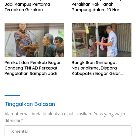
Jadi Kampus Pertama
Peralihan Hak Tanah
Terapkan Gerakan
Rampung dalam 10 Hari
Serbukatif di Kota Bogor
Pemkot dan Pemkab Bogor
Bangkitkan Semangat
Gandeng TNI AD Percepat
Nasionalisme, Dispora
Pengolahan Sampah Jadi
Kabupaten Bogor Gelar
BBM
Gerakan Pembagian
Bendera Merah Putih
Tinggalkan Balasan
Alamat email Anda tidak akan dipublikasikan.
Ruas yang wajib
ditandai
*