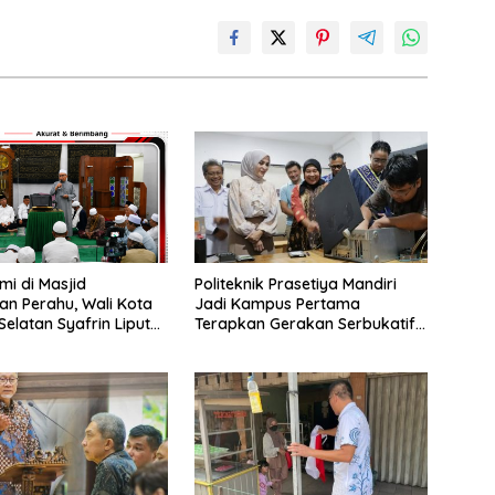
mi di Masjid
Politeknik Prasetiya Mandiri
n Perahu, Wali Kota
Jadi Kampus Pertama
Selatan Syafrin Liputo
Terapkan Gerakan Serbukatif
n Prestasi MTO Piala
di Kota Bogor
r 2026