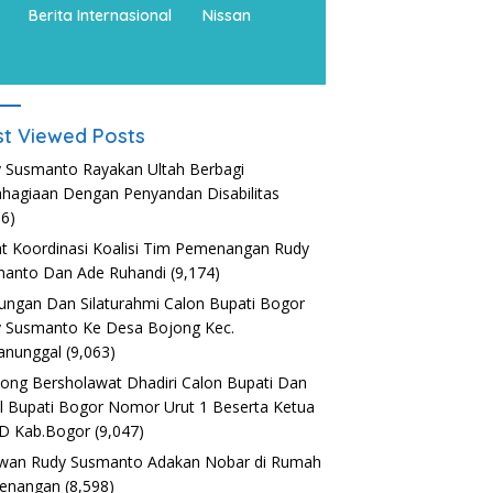
Berita Internasional
Nissan
t Viewed Posts
 Susmanto Rayakan Ultah Berbagi
hagiaan Dengan Penyandan Disabilitas
36)
t Koordinasi Koalisi Tim Pemenangan Rudy
anto Dan Ade Ruhandi
(9,174)
ungan Dan Silaturahmi Calon Bupati Bogor
 Susmanto Ke Desa Bojong Kec.
anunggal
(9,063)
nong Bersholawat Dhadiri Calon Bupati Dan
l Bupati Bogor Nomor Urut 1 Beserta Ketua
D Kab.Bogor
(9,047)
wan Rudy Susmanto Adakan Nobar di Rumah
enangan
(8,598)