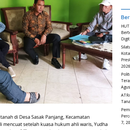
Ber
HUT 
Bert
Digit
Sila
Kota
Pres
202
Poli
Tera
Agus
ATR/
Tana
Pem
Perc
tanah di Desa Sasak Panjang, Kecamatan
7, 2
i mencuat setelah kuasa hukum ahli waris, Yudha