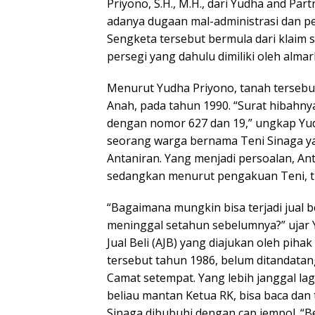
Priyono, S.H., M.H., dari Yudha and Pa
adanya dugaan mal-administrasi dan 
Sengketa tersebut bermula dari klaim s
persegi yang dahulu dimiliki oleh alma
Menurut Yudha Priyono, tanah tersebut
Anah, pada tahun 1990. “Surat hibahnya 
dengan nomor 627 dan 19,” ungkap Yudh
seorang warga bernama Teni Sinaga y
Antaniran. Yang menjadi persoalan, An
sedangkan menurut pengakuan Teni, tr
“Bagaimana mungkin bisa terjadi jual b
meninggal setahun sebelumnya?” ujar Y
Jual Beli (AJB) yang diajukan oleh piha
tersebut tahun 1986, belum ditandata
Camat setempat. Yang lebih janggal lag
beliau mantan Ketua RK, bisa baca dan 
Sinaga dibubuhi dengan cap jempol. “