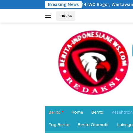
Langsung
HUT ke-14 IWO Bogor, Wartawan dan Ojol Bertemu: Sam
Breaking News
ke
konten
Indeks
Berita
Home
Berita
Kesehatan
Tag Berita
Berita Otomotif
Lainnya