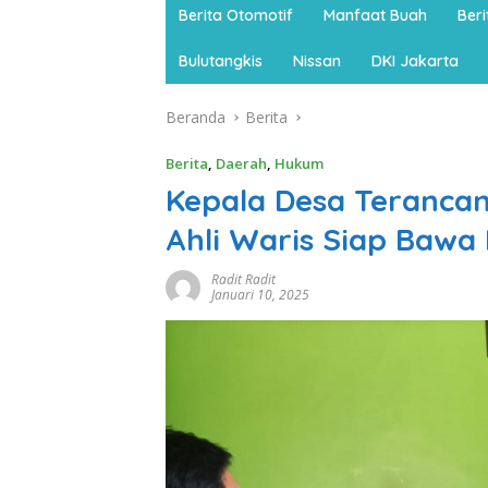
Berita Otomotif
Manfaat Buah
Ber
Bulutangkis
Nissan
DKI Jakarta
Beranda
Berita
Berita
,
Daerah
,
Hukum
Kepala Desa Teranca
Ahli Waris Siap Bawa 
Radit Radit
Januari 10, 2025