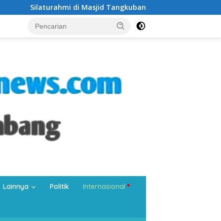
i Masjid Tangkuban Perahu, Wali Kota Jakarta Selatan Syafrin 
Lainnya
Politik
Internasional