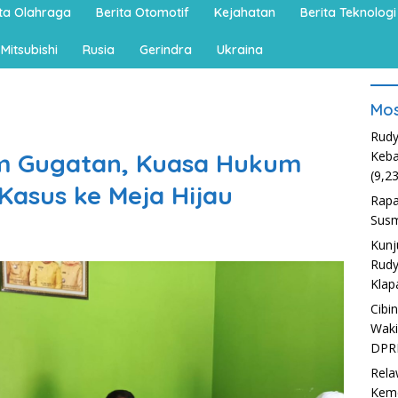
ita Olahraga
Berita Otomotif
Kejahatan
Berita Teknologi
Mitsubishi
Rusia
Gerindra
Ukraina
Mos
Rudy
m Gugatan, Kuasa Hukum
Keba
(9,2
Kasus ke Meja Hijau
Rapa
Susm
Kunj
Rudy
Klap
Cibi
Waki
DPR
Rela
Kem