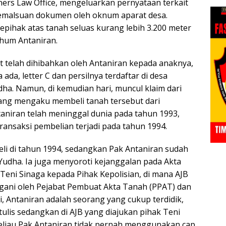
rtners Law Office, mengeluarkan pernyataan terkait
pemalsuan dokumen oleh oknum aparat desa.
epihak atas tanah seluas kurang lebih 3.200 meter
rhum Antaniran.
 telah dihibahkan oleh Antaniran kepada anaknya,
ada, letter C dan persilnya terdaftar di desa
a. Namun, di kemudian hari, muncul klaim dari
ang mengaku membeli tanah tersebut dari
taniran telah meninggal dunia pada tahun 1993,
ansaksi pembelian terjadi pada tahun 1994.
eli di tahun 1994, sedangkan Pak Antaniran sudah
udha. Ia juga menyoroti kejanggalan pada Akta
k Teni Sinaga kepada Pihak Kepolisian, di mana AJB
ngani oleh Pejabat Pembuat Akta Tanah (PPAT) dan
i, Antaniran adalah seorang yang cukup terdidik,
tulis sedangkan di AJB yang diajukan pihak Teni
Beliau Pak Antaniran tidak pernah menggunakan cap