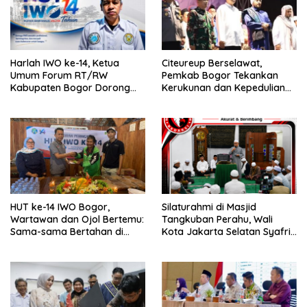
Harlah IWO ke-14, Ketua
Citeureup Berselawat,
Umum Forum RT/RW
Pemkab Bogor Tekankan
Kabupaten Bogor Dorong
Kerukunan dan Kepedulian
Pers Perkuat Peran Sosial
Lingkungan
dan Kritik Konstruktif
HUT ke-14 IWO Bogor,
Silaturahmi di Masjid
Wartawan dan Ojol Bertemu:
Tangkuban Perahu, Wali
Sama-sama Bertahan di
Kota Jakarta Selatan Syafrin
Tengah Era Digital
Liputo Sampaikan Prestasi
MTO Piala Gubernur 2026