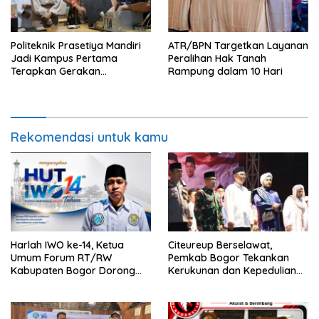
Politeknik Prasetiya Mandiri
ATR/BPN Targetkan Layanan
Jadi Kampus Pertama
Peralihan Hak Tanah
Terapkan Gerakan
Rampung dalam 10 Hari
Serbukatif di Kota Bogor
Rekomendasi untuk kamu
Harlah IWO ke-14, Ketua
Citeureup Berselawat,
Umum Forum RT/RW
Pemkab Bogor Tekankan
Kabupaten Bogor Dorong
Kerukunan dan Kepedulian
Pers Perkuat Peran Sosial
Lingkungan
dan Kritik Konstruktif