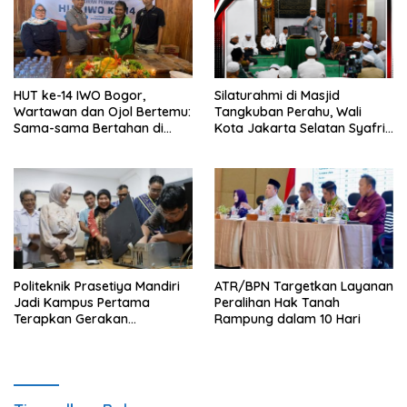
HUT ke-14 IWO Bogor,
Silaturahmi di Masjid
Wartawan dan Ojol Bertemu:
Tangkuban Perahu, Wali
Sama-sama Bertahan di
Kota Jakarta Selatan Syafrin
Tengah Era Digital
Liputo Sampaikan Prestasi
MTO Piala Gubernur 2026
Politeknik Prasetiya Mandiri
ATR/BPN Targetkan Layanan
Jadi Kampus Pertama
Peralihan Hak Tanah
Terapkan Gerakan
Rampung dalam 10 Hari
Serbukatif di Kota Bogor