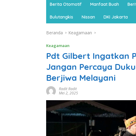
Berita Otomotif
Manfaat Buah
Ber
Bulutangkis
Nissan
DKI Jakarta
Beranda
Keagamaan
Keagamaan
Pdt Gilbert Ingatkan
Jangan Percaya Dukun
Berjiwa Melayani
Radit Radit
Mei 2, 2025