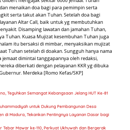
 Gilbert mengajak sekitar 6000 jemaat Tuhan
an menaikan doa bagi para pemimpin serta
gkit serta takut akan Tuhan. Setelah doa bagi
layanan Altar Call, baik untuk yg membutuhkan
penyakit. Disamping lawatan dan jamahan Tuhan,
rnya Tuhan. Kuasa Mujizat kesembuhan Tuhan juga
 malam itu bersaksi di mimbar, menyaksikan mujizat
aat Tuhan setelah di doakan. Sungguh hanya nama
 jemaat dimintai tanggapannya oleh redaksi,
ereka diberkati dengan pelayanan KKR yg dibuka
k Gubernur. Merdeka [Romo Kefas/SKP]
rno, Teguhkan Semangat Kebangsaan Jelang HUT Ke-81
i Muhammadiyah untuk Dukung Pembangunan Desa
ren di Madura, Tekankan Pentingnya Layanan Dasar bagi
ar Tebar Mawar ke-110, Perkuat Ukhuwah dan Bergerak