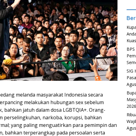
Ber
Kupa
Anda
Kuas
BPS 
Peme
Seme
SIG 
Pasa
Agus
Bupa
sedang melanda masyarakat Indonesia secara
Masy
terpancing melakukan hubungan sex sebelum
202
k, bahkan jatuh dalam dosa LGBTQIA+. Orang-
Ribu
m perselingkuhan, narkoba, korupsi, bahkan
Waji
mal; yang paling menguatirkan para pemimpin dan
Agus
n, bahkan terperangkap pada persoalan serta