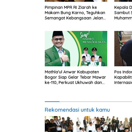
Pimpinan MPR RI Ziarah ke
Kepala D
Makam Bung Karno, Teguhkan
Sambut S
Semangat Kebangsaan Jelang
Muhamma
HUT Ke-81 RI
Pembang
Mathla’ul Anwar Kabupaten
Pos Indo
Bogor Siap Gelar Tebar Mawar
Kapabilit
ke-110, Perkuat Ukhuwah dan
Internas
Bergerak Membangun Daerah
Layani K
Rekomendasi untuk kamu