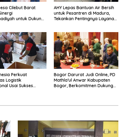
esa Cilebut Barat
AHY Lepas Bantuan Air Bersih
inergi
untuk Pesantren di Madura,
diyah untuk Dukung
Tekankan Pentingnya Layanan
unan Desa
Dasar bagi Masyarakat
nesia Perkuat
Bogor Darurat Judi Online, PD
as Logistik
Mathla’ul Anwar Kabupaten
ional Usai Sukses
Bogor, Berkomitmen Dukung
argo Haji 2026
Sikap Bupati Bogor, Berantas
Perjudian