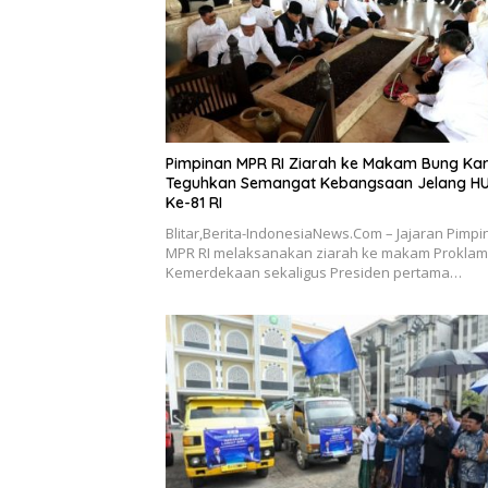
Pimpinan MPR RI Ziarah ke Makam Bung Kar
Teguhkan Semangat Kebangsaan Jelang H
Ke-81 RI
Blitar,Berita-IndonesiaNews.Com – Jajaran Pimp
MPR RI melaksanakan ziarah ke makam Proklam
Kemerdekaan sekaligus Presiden pertama…