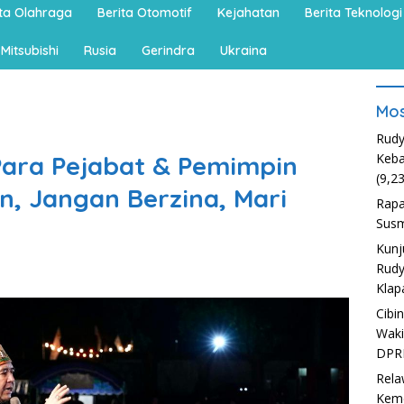
ita Olahraga
Berita Otomotif
Kejahatan
Berita Teknologi
Mitsubishi
Rusia
Gerindra
Ukraina
Mos
Rudy
 Para Pejabat & Pemimpin
Keba
(9,2
, Jangan Berzina, Mari
Rapa
Susm
Kunj
Rudy
Klap
Cibi
Waki
DPR
Rela
Kem