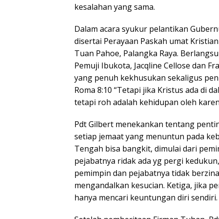
kesalahan yang sama.
Dalam acara syukur pelantikan Guber
disertai Perayaan Paskah umat Kristian
Tuan Pahoe, Palangka Raya. Berlangsun
Pemuji Ibukota, Jacqline Cellose dan
yang penuh kekhusukan sekaligus penu
Roma 8:10 “Tetapi jika Kristus ada di
tetapi roh adalah kehidupan oleh kare
Pdt Gilbert menekankan tentang pent
setiap jemaat yang menuntun pada ke
Tengah bisa bangkit, dimulai dari pem
pejabatnya ridak ada yg pergi kedukun,
pemimpin dan pejabatnya tidak berzina
mengandalkan kesucian. Ketiga, jika p
hanya mencari keuntungan diri sendiri.