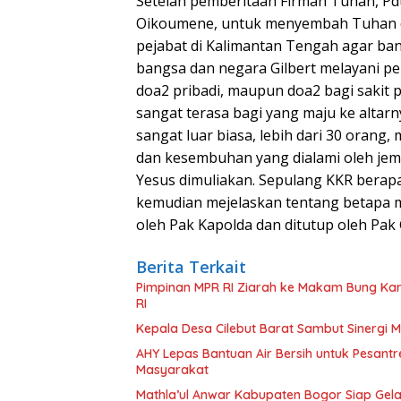
Setelah pemberitaan Firman Tuhan, Pdt
Oikoumene, untuk menyembah Tuhan d
pejabat di Kalimantan Tengah agar ban
bangsa dan negara Gilbert melayani pe
doa2 pribadi, maupun doa2 bagi sakit 
sangat terasa bagi yang maju ke alta
sangat luar biasa, lebih dari 30 orang,
dan kesembuhan yang dialami oleh jem
Yesus dimuliakan. Sepulang KKR berapa
kemudian mejelaskan tentang betapa m
oleh Pak Kapolda dan ditutup oleh Pa
Berita Terkait
Pimpinan MPR RI Ziarah ke Makam Bung Ka
RI
Kepala Desa Cilebut Barat Sambut Sinerg
AHY Lepas Bantuan Air Bersih untuk Pesant
Masyarakat
Mathla’ul Anwar Kabupaten Bogor Siap Gel