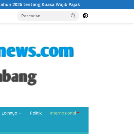
sa Wajib Pajak
BPS Ungkap Konsumsi, Investasi, dan Be
Lainnya
Politik
Internasional