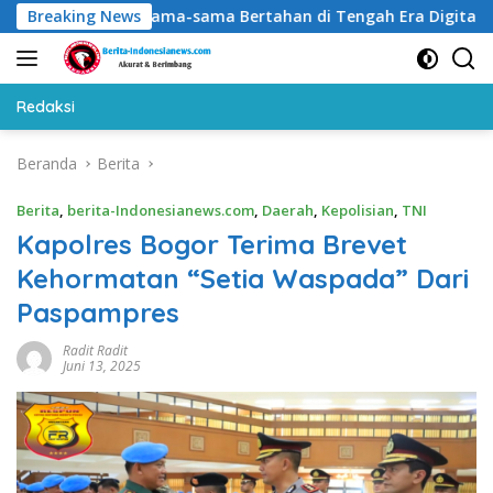
Langsung
rtemu: Sama-sama Bertahan di Tengah Era Digital
Breaking News
Sil
ke
konten
Redaksi
Beranda
Berita
Berita
,
berita-Indonesianews.com
,
Daerah
,
Kepolisian
,
TNI
Kapolres Bogor Terima Brevet
Kehormatan “Setia Waspada” Dari
Paspampres
Radit Radit
Juni 13, 2025