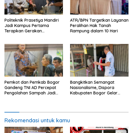
Politeknik Prasetiya Mandiri
ATR/BPN Targetkan Layanan
Jadi Kampus Pertama
Peralihan Hak Tanah
Terapkan Gerakan
Rampung dalam 10 Hari
Serbukatif di Kota Bogor
Pemkot dan Pemkab Bogor
Bangkitkan Semangat
Gandeng TNI AD Percepat
Nasionalisme, Dispora
Pengolahan Sampah Jadi
Kabupaten Bogor Gelar
BBM
Gerakan Pembagian
Bendera Merah Putih
Rekomendasi untuk kamu