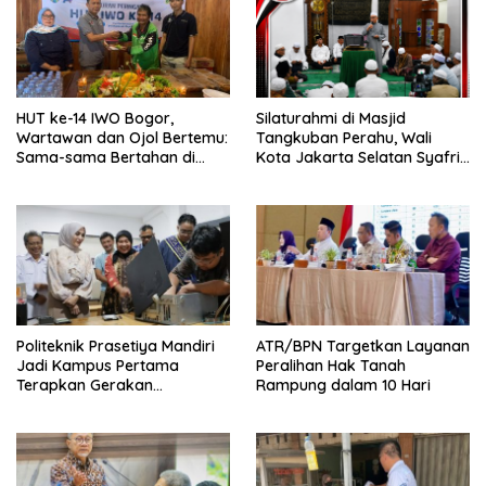
HUT ke-14 IWO Bogor,
Silaturahmi di Masjid
Wartawan dan Ojol Bertemu:
Tangkuban Perahu, Wali
Sama-sama Bertahan di
Kota Jakarta Selatan Syafrin
Tengah Era Digital
Liputo Sampaikan Prestasi
MTO Piala Gubernur 2026
Politeknik Prasetiya Mandiri
ATR/BPN Targetkan Layanan
Jadi Kampus Pertama
Peralihan Hak Tanah
Terapkan Gerakan
Rampung dalam 10 Hari
Serbukatif di Kota Bogor