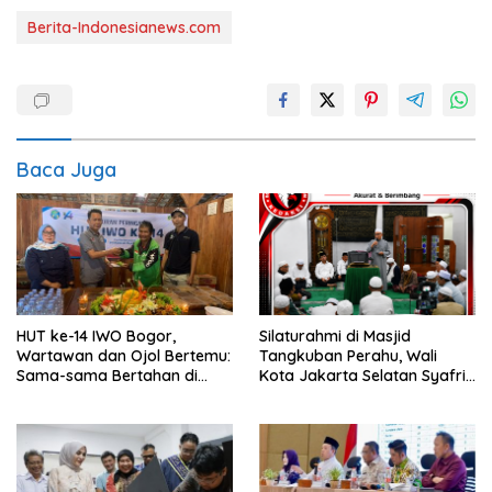
Berita-Indonesianews.com
Baca Juga
HUT ke-14 IWO Bogor,
Silaturahmi di Masjid
Wartawan dan Ojol Bertemu:
Tangkuban Perahu, Wali
Sama-sama Bertahan di
Kota Jakarta Selatan Syafrin
Tengah Era Digital
Liputo Sampaikan Prestasi
MTO Piala Gubernur 2026