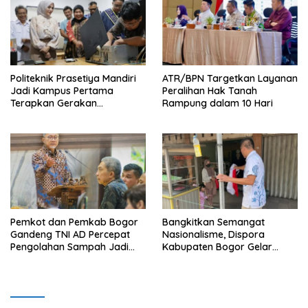
Politeknik Prasetiya Mandiri
ATR/BPN Targetkan Layanan
Jadi Kampus Pertama
Peralihan Hak Tanah
Terapkan Gerakan
Rampung dalam 10 Hari
Serbukatif di Kota Bogor
Pemkot dan Pemkab Bogor
Bangkitkan Semangat
Gandeng TNI AD Percepat
Nasionalisme, Dispora
Pengolahan Sampah Jadi
Kabupaten Bogor Gelar
BBM
Gerakan Pembagian
Bendera Merah Putih