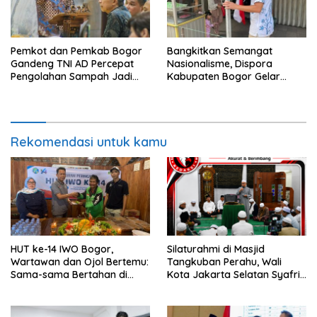
Pemkot dan Pemkab Bogor
Bangkitkan Semangat
Gandeng TNI AD Percepat
Nasionalisme, Dispora
Pengolahan Sampah Jadi
Kabupaten Bogor Gelar
BBM
Gerakan Pembagian
Bendera Merah Putih
Rekomendasi untuk kamu
HUT ke-14 IWO Bogor,
Silaturahmi di Masjid
Wartawan dan Ojol Bertemu:
Tangkuban Perahu, Wali
Sama-sama Bertahan di
Kota Jakarta Selatan Syafrin
Tengah Era Digital
Liputo Sampaikan Prestasi
MTO Piala Gubernur 2026