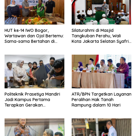
HUT ke-14 IWO Bogor,
Silaturahmi di Masjid
Wartawan dan Ojol Bertemu:
Tangkuban Perahu, Wali
Sama-sama Bertahan di
Kota Jakarta Selatan Syafrin
Tengah Era Digital
Liputo Sampaikan Prestasi
MTO Piala Gubernur 2026
Politeknik Prasetiya Mandiri
ATR/BPN Targetkan Layanan
Jadi Kampus Pertama
Peralihan Hak Tanah
Terapkan Gerakan
Rampung dalam 10 Hari
Serbukatif di Kota Bogor