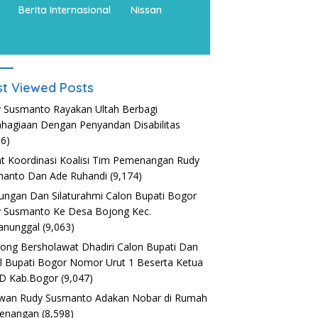
Berita Internasional
Nissan
t Viewed Posts
 Susmanto Rayakan Ultah Berbagi
hagiaan Dengan Penyandan Disabilitas
36)
t Koordinasi Koalisi Tim Pemenangan Rudy
anto Dan Ade Ruhandi
(9,174)
ungan Dan Silaturahmi Calon Bupati Bogor
 Susmanto Ke Desa Bojong Kec.
anunggal
(9,063)
nong Bersholawat Dhadiri Calon Bupati Dan
l Bupati Bogor Nomor Urut 1 Beserta Ketua
D Kab.Bogor
(9,047)
wan Rudy Susmanto Adakan Nobar di Rumah
enangan
(8,598)