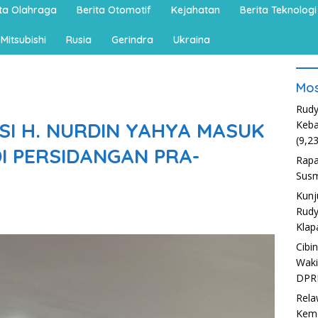
ita Olahraga
Berita Otomotif
Kejahatan
Berita Teknologi
Mitsubishi
Rusia
Gerindra
Ukraina
Mos
Rudy
SI H. NURDIN YAHYA MASUK
Keba
(9,2
I PERSIDANGAN PRA-
Rapa
Susm
Kunj
Rudy
Klap
Cibi
Waki
DPR
Rela
Kem