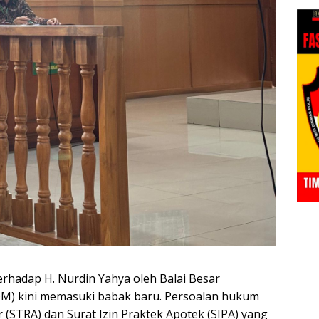
erhadap H. Nurdin Yahya oleh Balai Besar
) kini memasuki babak baru. Persoalan hukum
r (STRA) dan Surat Izin Praktek Apotek (SIPA) yang