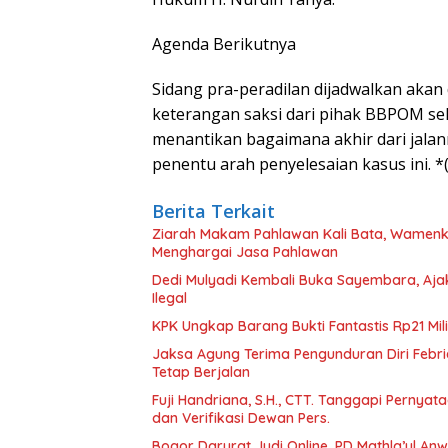
Agenda Berikutnya
Sidang pra-peradilan dijadwalkan aka
keterangan saksi dari pihak BBPOM sek
menantikan bagaimana akhir dari jala
penentu arah penyelesaian kasus ini. 
Berita Terkait
Ziarah Makam Pahlawan Kali Bata, Wamen
Menghargai Jasa Pahlawan
Dedi Mulyadi Kembali Buka Sayembara, Aj
Ilegal
KPK Ungkap Barang Bukti Fantastis Rp21 Mil
Jaksa Agung Terima Pengunduran Diri Febr
Tetap Berjalan
Fuji Handriana, S.H., CTT. Tanggapi Pernya
dan Verifikasi Dewan Pers.
Bogor Darurat Judi Online, PD Mathla’ul A