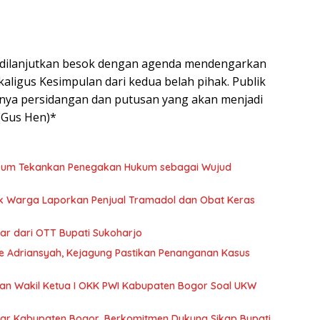
n dilanjutkan besok dengan agenda mendengarkan
aligus Kesimpulan dari kedua belah pihak. Publik
nnya persidangan dan putusan yang akan menjadi
*(Gus Hen)*
kum Tekankan Penegakan Hukum sebagai Wujud
ak Warga Laporkan Penjual Tramadol dan Obat Keras
iar dari OTT Bupati Sukoharjo
ie Adriansyah, Kejagung Pastikan Penanganan Kasus
taan Wakil Ketua I OKK PWI Kabupaten Bogor Soal UKW
nwar Kabupaten Bogor, Berkomitmen Dukung Sikap Bupati